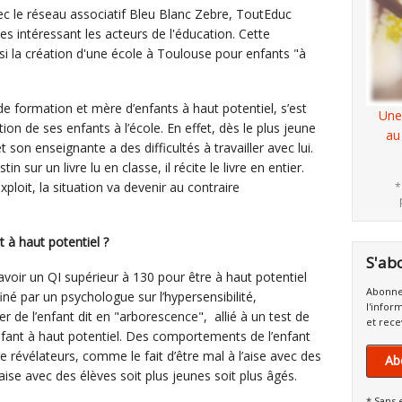
ec le réseau associatif Bleu Blanc Zebre, ToutEduc
ves intéressant les acteurs de l'éducation. Cette
i la création d'une école à Toulouse pour enfants "à
de formation et mère d’enfants à haut potentiel, s’est
Une
ion de ses enfants à l’école. En effet, dès le plus jeune
au
et son enseignante a des difficultés à travailler avec lui.
n sur un livre lu en classe, il récite le livre en entier.
loit, la situation va devenir au contraire
*
à haut potentiel ?
S'ab
t avoir un QI supérieur à 130 pour être à haut potentiel
Abonne
ffiné par un psychologue sur l’hypersensibilité,
l'infor
r de l’enfant dit en "arborescence", allié à un test de
et rece
nfant à haut potentiel. Des comportements de l’enfant
 révélateurs, comme le fait d’être mal à l’aise avec des
Ab
aise avec des élèves soit plus jeunes soit plus âgés.
* Sans 