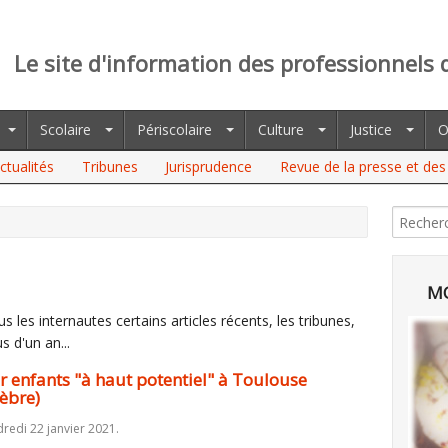
Le site d'information des professionnels 
Scolaire
Périscolaire
Culture
Justice
O
ctualités
Tribunes
Jurisprudence
Revue de la presse et des 
NTS "À HAUT POTENTIEL" À TOULOUSE (PRÉSENTÉE PAR BLEU
MO
 les internautes certains articles récents, les tribunes,
s d'un an...
r enfants "à haut potentiel" à Toulouse
èbre)
redi 22 janvier 2021.