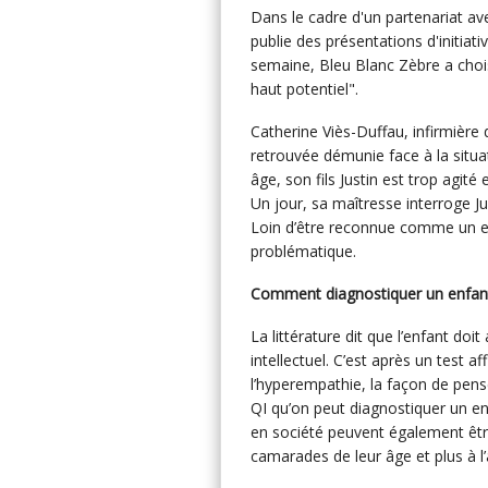
Dans le cadre d'un partenariat av
publie des présentations d'initiati
semaine, Bleu Blanc Zèbre a chois
haut potentiel".
Catherine Viès-Duffau, infirmière 
retrouvée démunie face à la situat
âge, son fils Justin est trop agité 
Un jour, sa maîtresse interroge Justi
Loin d’être reconnue comme un exp
problématique.
Comment diagnostiquer un enfant 
La littérature dit que l’enfant doi
intellectuel. C’est après un test a
l’hyperempathie, la façon de pense
QI qu’on peut diagnostiquer un e
en société peuvent également être
camarades de leur âge et plus à l’