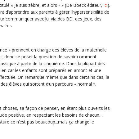
titulé « Je suis zèbre, et alors ? » (De Boeck éditeur,
ici
).
t d’apprendre aux parents à gérer l’hypersensibilité de
our communiquer avec lui via des BD, des jeux, des
naires.
nce » prennent en charge des élèves de la maternelle
peut donc se poser la question de savoir comment
classique à partir de la cinquième. Dans la plupart des
 bien car les enfants sont préparés en amont et une
effectuée. On remarque même que dans certains cas, la
r des élèves qui sortent d’un parcours « normal ».
es choses, sa façon de penser, en étant plus ouverts les
tude positive, en respectant les besoins de chacun…
ure ce n’est pas beaucoup...mais ça change le