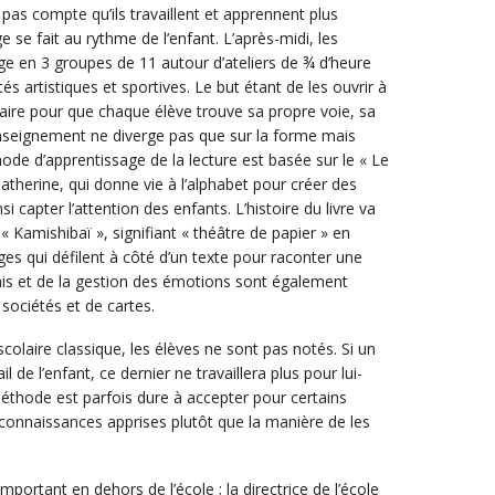
pas compte qu’ils travaillent et apprennent plus
e se fait au rythme de l’enfant. L’après-midi, les
âge en 3 groupes de 11 autour d’ateliers de ¾ d’heure
tés artistiques et sportives. Le but étant de les ouvrir à
laire pour que chaque élève trouve sa propre voie, sa
enseignement ne diverge pas que sur la forme mais
thode d’apprentissage de la lecture est basée sur le « Le
r Catherine, qui donne vie à l’alphabet pour créer des
nsi capter l’attention des enfants. L’histoire du livre va
Kamishibaï », signifiant « théâtre de papier » en
ges qui défilent à côté d’un texte pour raconter une
glais et de la gestion des émotions sont également
 sociétés et de cartes.
colaire classique, les élèves ne sont pas notés. Si un
l de l’enfant, ce dernier ne travaillera plus pour lui-
éthode est parfois dure à accepter pour certains
s connaissances apprises plutôt que la manière de les
important en dehors de l’école ; la directrice de l’école