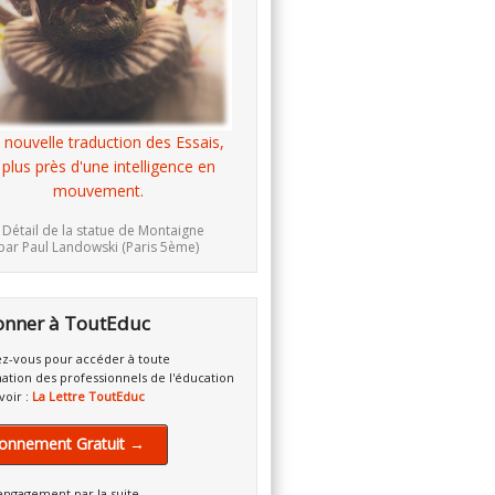
 nouvelle traduction des Essais,
 plus près d'une intelligence en
mouvement.
 Détail de la statue de Montaigne
par Paul Landowski (Paris 5ème)
onner à ToutEduc
z-vous pour accéder à toute
mation des professionnels de l'éducation
voir :
La Lettre ToutEduc
onnement Gratuit →
engagement par la suite.