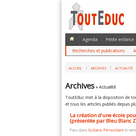
Agenda
Petite enfance
Recherches et publications
A
ACCUEIL
ARCHIVES
ACTUALITÉ
LA CRÉATION D'UNE ÉCOLE POUR ENFA
BLANC ZÈBRE)
Archives
» Actualité
ToutEduc met à la disposition de tous
et tous les articles publiés depuis plu
La création d'une école pou
(présentée par Bleu Blanc Z
Paru dans
Scolaire
,
Périscolaire
le vend