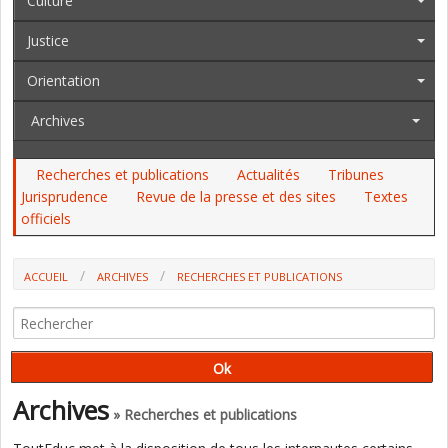
Culture
Justice
Orientation
Archives
Recherches et publications
Actualités
Tribunes
Jurisprudence
Revue de la presse et des sites
Textes
officiels
ACCUEIL
ARCHIVES
RECHERCHES ET PUBLICATIONS
RESTAURATION SCOLAIRE : AURAIT-ON OUBLIÉ L'ESSENTIEL ?
(OUVRAGE)
Archives
» Recherches et publications