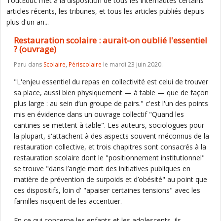
ToutEduc met à la disposition de tous les internautes certains
articles récents, les tribunes, et tous les articles publiés depuis
plus d'un an...
Restauration scolaire : aurait-on oublié l'essentiel
? (ouvrage)
Paru dans
Scolaire
,
Périscolaire
le mardi 23 juin 2020.
"L'enjeu essentiel du repas en collectivité est celui de trouver
sa place, aussi bien physiquement — à table — que de façon
plus large : au sein d’un groupe de pairs." c'est l'un des points
mis en évidence dans un ouvrage collectif "Quand les
cantines se mettent à table". Les auteurs, sociologues pour
la plupart, s'attachent à des aspects souvent méconnus de la
restauration collective, et trois chapitres sont consacrés à la
restauration scolaire dont le "positionnement institutionnel"
se trouve "dans l’angle mort des initiatives publiques en
matière de prévention de surpoids et d’obésité" au point que
ces dispositifs, loin d' "apaiser certaines tensions" avec les
familles risquent de les accentuer.
En ce qui concerne les enfants et les adolescents, ils