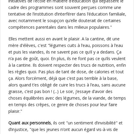
initiatives de l’école en matière d’éducation qui dépassent le
cadre des programmes sont souvent perçues comme une
tentative de l’institution d’interférer dans l’éducation familiale,
avec notamment le soupçon qu’elle douterait de certaines
compétences parentales dans les milieux populaires."
Elles mettent aussi en avant le plaisir. A la cantine, dit une
mère d'élèves, c'est "légumes cuits à l’eau, poissons à l’eau
et puis les viandes, ils ne savent pas ce qu’il y a dedans. Ça
n’a pas de goût, quoi. En plus, ils ne font pas ce qu’ils veulent
à la cantine. Ils doivent respecter des trucs de nutrition, enfin
les règles quoi. Pas plus de tant de dose, de calories et tout
ça. Alors forcément, déjà que c’est pas terrible à la base,
alors quand t’es obligé de cuire les trucs à l’eau, sans aucune
graisse, c’est pas bon ! (...) Le soir, j’essaye d’avoir des
choses équilibrées avec des légumes, de la viande, de temps
en temps des crêpes, ce genre de choses pour leur faire
plaisir."
Quant aux personnels
, ils ont "un sentiment d’invisibilité" et
d’injustice, "que les jeunes n’ont aucun égard vis-à-vis de