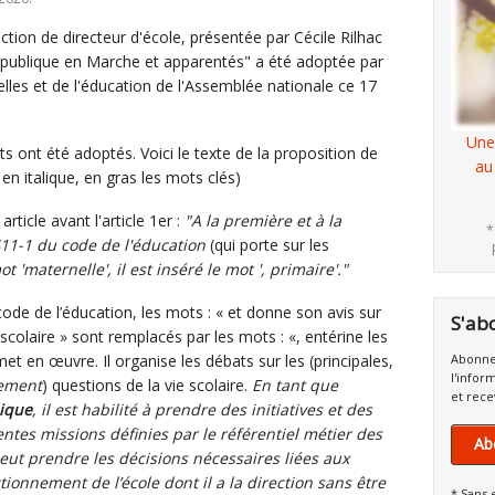
nction de directeur d'école, présentée par Cécile Rilhac
publique en Marche et apparentés" a été adoptée par
elles et de l'éducation de l'Assemblée nationale ce 17
Une
ont été adoptés. Voici le texte de la proposition de
au
en italique, en gras les mots clés)
ticle avant l'article 1er :
"A la première et à la
*
411-1 du code de l'éducation
(qui porte sur les
ot 'maternelle', il est inséré le mot ', primaire'."
u code de l’éducation, les mots : « et donne son avis sur
S'ab
 scolaire » sont remplacés par les mots : «, entérine les
met en œuvre. Il organise les débats sur les (principales,
Abonne
l'infor
dement
) questions de la vie scolaire.
En tant que
et rece
mique
, il est habilité à prendre des initiatives et des
entes missions définies par le référentiel métier des
Ab
l peut prendre les décisions nécessaires liées aux
tionnement de l’école dont il a la direction sans être
* Sans 