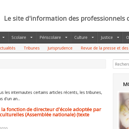
Le site d'information des professionnels 
Scolaire
Périscolaire
Culture
Justice
O
ctualités
Tribunes
Jurisprudence
Revue de la presse et des 
FONCTION DE DIRECTEUR D'ÉCOLE ADOPTÉE PAR LA COMMISSION
NATIONALE) (TEXTE COMPLÉTÉ)
MO
 les internautes certains articles récents, les tribunes,
s d'un an...
t la fonction de directeur d'école adoptée par
culturelles (Assemblée nationale) (texte
 2020.