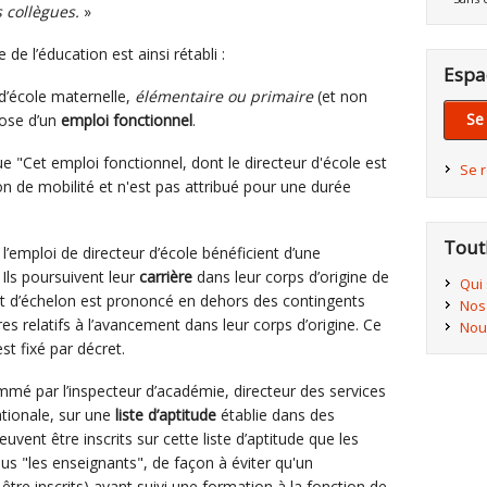
 collègues.
»
e de l’éducation est ainsi rétabli :
Espa
r d’école maternelle,
élémentaire ou primaire
(et non
Se
pose d’un
emploi fonctionnel
.
e "Cet emploi fonctionnel, dont le directeur d'école est
Se 
ion de mobilité et n'est pas attribué pour une durée
Tout
l’emploi de directeur d’école bénéficient d’une
 Ils poursuivent leur
carrière
dans leur corps d’origine de
Qui
t d’échelon est prononcé en dehors des contingents
Nos
es relatifs à l’avancement dans leur corps d’origine. Ce
Nou
t fixé par décret.
nommé par l’inspecteur d’académie, directeur des services
tionale, sur une
liste d’aptitude
établie dans des
uvent être inscrits sur cette liste d’aptitude que les
us "les enseignants", de façon à éviter qu'un
tre inscrits) ayant suivi une formation à la fonction de