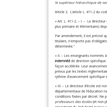
le supérieur hiérarchique de ses
Article 2. L’article L. 411‑2 du cod
« Art. L. 411‑2. – I. – Le directeu
plus primaire et élémentaire) dis
Par amendement, il est précisé qu
titulaire, n'emporte pas d'obligat
déterminée."
« II. – Les enseignants nommés à 
indemnité
de direction spécifique.
façon accélérée. Leur avancemen
prévus par les textes réglementair
rythme d’avancement spécifique es
« III. – Le directeur d’école est 
départementaux de l’éducation na
conditions fixées par décret. Ne pe
professeurs des écoles
(et non pl
enseignant du 2nd degré puisse y ê