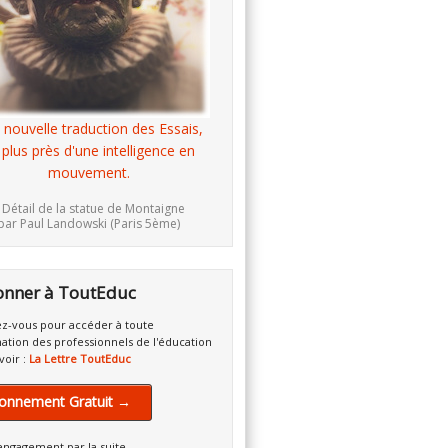
 nouvelle traduction des Essais,
 plus près d'une intelligence en
mouvement.
 Détail de la statue de Montaigne
par Paul Landowski (Paris 5ème)
onner à ToutEduc
z-vous pour accéder à toute
mation des professionnels de l'éducation
voir :
La Lettre ToutEduc
onnement Gratuit →
engagement par la suite.