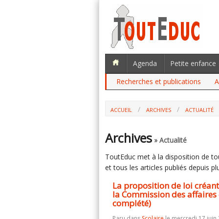
Agenda
Petite enfance
Recherches et publications
A
ACCUEIL
ARCHIVES
ACTUALITÉ
LA PROPOSITION DE LOI CRÉANT LA 
DES AFFAIRES CULTURELLES (ASSEMBLÉE 
Archives
» Actualité
ToutEduc met à la disposition de tous
et tous les articles publiés depuis plu
La proposition de loi créan
la Commission des affaires 
complété)
Paru dans
Scolaire
le mercredi 17 juin