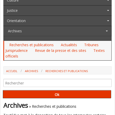
Culture
Justice
Orientation
Archives
Recherches et publications
Actualités
Tribunes
Jurisprudence
Revue de la presse et des sites
Textes
officiels
ACCUEIL
ARCHIVES
RECHERCHES ET PUBLICATIONS
LE PARTENARIAT, NOUVEAU PILIER DU CHANGEMENT DES PRATIQUES
ÉDUCATIVES ? DOSSIER DE L’IFÈ
Archives
» Recherches et publications