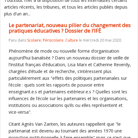
ToutEduc met à la disposition de tous les internautes certains
articles récents, les tribunes, et tous les articles publiés depuis
plus d'un an...
Le partenariat, nouveau pilier du changement des
pratiques éducatives ? Dossier de l’IFÈ
Paru dans
Scolaire
,
Périscolaire
,
Culture
le mercredi 20 mai 2020.
Phénomène de mode ou nouvelle forme d’organisation
aujourd’hui banalisée ? Dans un nouveau dossier de veille de
l’Institut français d’éducation, Lisa Marx et Catherine Reverdy,
chargées d’étude et de recherche, s’intéressent plus
particulièrement aux "effets des politiques partenariales sur
l’école : quels sont les rapports de pouvoir entre
enseignant.e.s et partenaires extérieur.e.s ? Quelles sont les
influences de l’école sur les partenaires et les organisations,
institutions ou associations qu’ils ou elles représentent et
vice-versa".
Citant Agnès Van Zanten, les auteures rappellent que "le
partenariat est devenu au tournant des années 1970 une
injonction institutionnelle à faire ensemble" mais ce n’est que