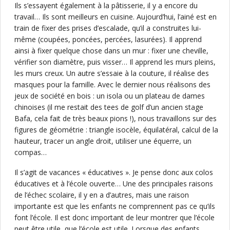
Ils s’essayent également à la pâtisserie, il y a encore du
travail… Ils sont meilleurs en cuisine. Aujourd’hui, l’ainé est en
train de fixer des prises d’escalade, qu’il a construites lui-
même (coupées, poncées, percées, lasurées). Il apprend
ainsi à fixer quelque chose dans un mur : fixer une cheville,
vérifier son diamètre, puis visser… Il apprend les murs pleins,
les murs creux. Un autre s’essaie à la couture, il réalise des
masques pour la famille. Avec le dernier nous réalisons des
jeux de société en bois : un isola ou un plateau de dames
chinoises (il me restait des tees de golf d’un ancien stage
Bafa, cela fait de très beaux pions !), nous travaillons sur des
figures de géométrie : triangle isocèle, équilatéral, calcul de la
hauteur, tracer un angle droit, utiliser une équerre, un
compas…
Il s’agit de vacances « éducatives ». Je pense donc aux colos
éducatives et à l’école ouverte… Une des principales raisons
de l’échec scolaire, il y en a d’autres, mais une raison
importante est que les enfants ne comprennent pas ce qu’ils
font l’école. Il est donc important de leur montrer que l’école
peut être utile, que l’école est utile. Lorsque des enfants