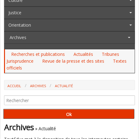
Culture
Justice
Orientation
Archives
Recherches et publications
Actualités
Tribunes
Jurisprudence
Revue de la presse et des sites
Textes
officiels
ACCUEIL
ARCHIVES
ACTUALITÉ
CHRONIQUE ORDINAIRE DES JOURS EXTRAORDINAIRES - 17 AVRIL
Archives
» Actualité