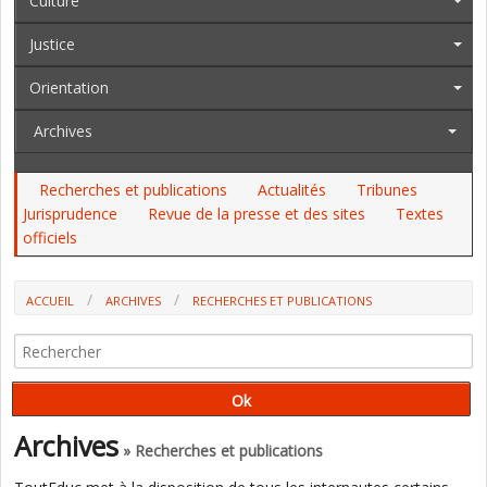
Culture
Justice
Orientation
Archives
Recherches et publications
Actualités
Tribunes
Jurisprudence
Revue de la presse et des sites
Textes
officiels
ACCUEIL
ARCHIVES
RECHERCHES ET PUBLICATIONS
"DEVOIRS FAITS" : UN DISPOSITIF QUI PEINE À FAIRE ÉVOLUER LES
PRATIQUES PÉDAGOGIQUES (INSPECTION GÉNÉRALE)
Archives
» Recherches et publications