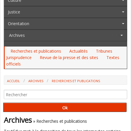
Culture
Justice
Orientation
Archives
Recherches et publications
Actualités
Tribunes
Jurisprudence
Revue de la presse et des sites
Textes
officiels
ACCUEIL
ARCHIVES
RECHERCHES ET PUBLICATIONS
RECHERCHE EN ÉDUCATION : LES CONFLITS D'INTÉRÊT DEVRAIENT
ÊTRE DÉCLARÉS (E. GENTAZ)
Archives
» Recherches et publications