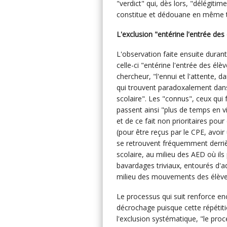
"verdict" qui, dès lors, "délégitime
constitue et dédouane en même tem
L'exclusion "entérine l'entrée des
L'observation faite ensuite duran
celle-ci "entérine l'entrée des élè
chercheur, "l'ennui et l'attente, d
qui trouvent paradoxalement dans 
scolaire". Les "connus", ceux qui f
passent ainsi "plus de temps en vie
et de ce fait non prioritaires pour
(pour être reçus par le CPE, avoir u
se retrouvent fréquemment derrière
scolaire, au milieu des AED où ils
bavardages triviaux, entourés d'a
milieu des mouvements des élèves 
Le processus qui suit renforce enc
décrochage puisque cette répétiti
l'exclusion systématique, "le proc