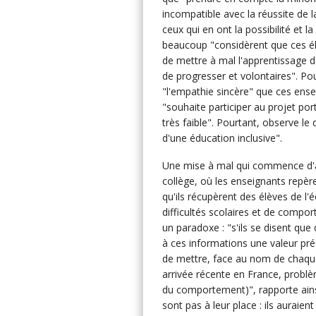
incompatible avec la réussite de la
ceux qui en ont la possibilité et l
beaucoup "considèrent que ces él
de mettre à mal l'apprentissage d
de progresser et volontaires". Po
"l'empathie sincère" que ces ense
"souhaite participer au projet por
très faible". Pourtant, observe le
d'une éducation inclusive".
Une mise à mal qui commence d'ail
collège, où les enseignants repèr
qu'ils récupèrent des élèves de l'é
difficultés scolaires et de comport
un paradoxe : "s'ils se disent qu
à ces informations une valeur préd
de mettre, face au nom de chaque
arrivée récente en France, problèm
du comportement)", rapporte ains
sont pas à leur place : ils auraien