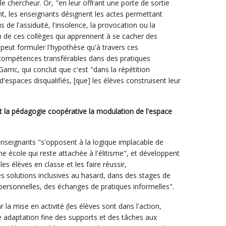
le chercheur. Or, "en leur offrant une porte de sortie
t, les enseignants désignent les actes permettant
s de l'assiduité, l'insolence, la provocation ou la
un de ces collèges qui apprennent à se cacher des
peut formuler l'hypothèse qu'à travers ces
 compétences transférables dans des pratiques
Garric, qui conclut que c'est "dans la répétition
'espaces disqualifiés, [que] les élèves construisent leur
nt la pédagogie coopérative la modulation de l'espace
enseignants "s'opposent à la logique implacable de
une école qui reste attachée à l'élitisme", et développent
es élèves en classe et les faire réussir,
es solutions inclusives au hasard, dans des stages de
personnelles, des échanges de pratiques informelles".
 la mise en activité (les élèves sont dans l'action,
e adaptation fine des supports et des tâches aux