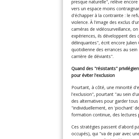
presque naturelle", relève encore 
vers un espace moins contraignan
d'échapper à la contrainte : le refu
violence. À l'image des exclus d'
caméras de vidéosurveillance, on 
expériences, ils développent des
délinquantes", écrit encore Julien 
quotidienne des errances au sein d
carrière de déviants".
Quand des "résistants" privilégie
pour éviter l'exclusion
Pourtant, à côté, une minorité d'
l'exclusion", pourtant "au sein d'
des alternatives pour garder tous l
"individuellement, en 'piochant' d
formation continue, des lectures 
Ces stratégies passent d'abord par
occupés), qui "va de pair avec un