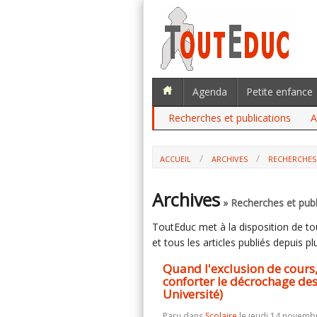
Agenda
Petite enfance
Recherches et publications
A
ACCUEIL
ARCHIVES
RECHERCHES
QUAND L'EXCLUSION DE COURS, "POU
DÉCROCHAGE DES PLUS FRAGILES (JULIEN 
Archives
» Recherches et publ
ToutEduc met à la disposition de tous
et tous les articles publiés depuis plu
Quand l'exclusion de cours,
conforter le décrochage des 
Université)
Paru dans
Scolaire
le jeudi 14 novemb