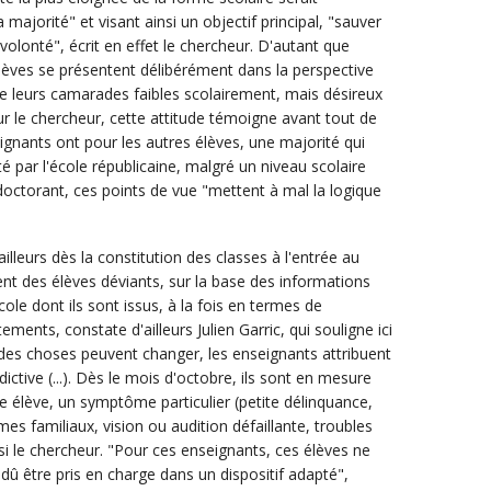
 majorité" et visant ainsi un objectif principal, "sauver
a volonté", écrit en effet le chercheur. D'autant que
èves se présentent délibérément dans la perspective
e leurs camarades faibles scolairement, mais désireux
ur le chercheur, cette attitude témoigne avant tout de
ignants ont pour les autres élèves, une majorité qui
té par l'école républicaine, malgré un niveau scolaire
 doctorant, ces points de vue "mettent à mal la logique
leurs dès la constitution des classes à l'entrée au
ent des élèves déviants, sur la base des informations
cole dont ils sont issus, à la fois en termes de
ements, constate d'ailleurs Julien Garric, qui souligne ici
e des choses peuvent changer, les enseignants attribuent
ictive (...). Dès le mois d'octobre, ils sont en mesure
 élève, un symptôme particulier (petite délinquance,
es familiaux, vision ou audition défaillante, troubles
i le chercheur. "Pour ces enseignants, ces élèves ne
t dû être pris en charge dans un dispositif adapté",