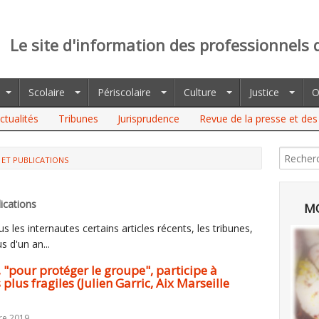
Le site d'information des professionnels 
Scolaire
Périscolaire
Culture
Justice
O
ctualités
Tribunes
Jurisprudence
Revue de la presse et des 
 ET PUBLICATIONS
R PROTÉGER LE GROUPE", PARTICIPE À CONFORTER LE
GARRIC, AIX MARSEILLE UNIVERSITÉ)
ications
MO
 les internautes certains articles récents, les tribunes,
s d'un an...
 "pour protéger le groupe", participe à
plus fragiles (Julien Garric, Aix Marseille
re 2019.