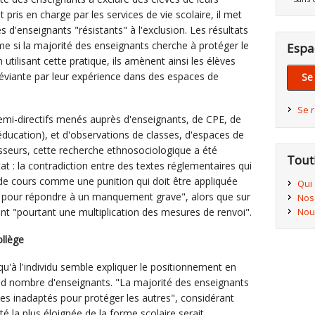
t pris en charge par les services de vie scolaire, il met
 d'enseignants "résistants" à l'exclusion. Les résultats
 si la majorité des enseignants cherche à protéger le
Espa
utilisant cette pratique, ils amènent ainsi les élèves
 déviante par leur expérience dans des espaces de
Se
Se 
semi-directifs menés auprès d'enseignants, de CPE, de
'éducation), et d'observations de classes, d'espaces de
fesseurs, cette recherche ethnosociologique a été
Tout
 : la contradiction entre des textes réglementaires qui
 de cours comme une punition qui doit être appliquée
Qui
', pour répondre à un manquement grave", alors que sur
Nos
Nou
ent "pourtant une multiplication des mesures de renvoi".
ollège
qu'à l'individu semble expliquer le positionnement en
and nombre d'enseignants. "La majorité des enseignants
ves inadaptés pour protéger les autres", considérant
é la plus éloignée de la forme scolaire serait