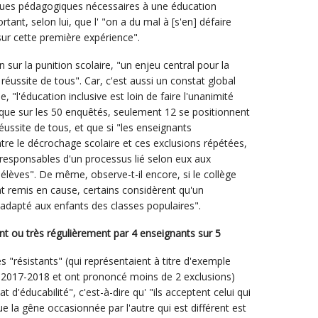
tiques pédagogiques nécessaires à une éducation
rtant, selon lui, que l' "on a du mal à [s'en] défaire
sur cette première expérience".
ion sur la punition scolaire, "un enjeu central pour la
 réussite de tous". Car, c'est aussi un constat global
e, "l'éducation inclusive est loin de faire l'unanimité
e que sur les 50 enquêtés, seulement 12 se positionnent
éussite de tous, et que si "les enseignants
ntre le décrochage scolaire et ces exclusions répétées,
responsables d'un processus lié selon eux aux
 élèves". De même, observe-t-il encore, si le collège
 remis en cause, certains considèrent qu'un
adapté aux enfants des classes populaires".
nt ou très régulièrement par 4 enseignants sur 5
es "résistants" (qui représentaient à titre d'exemple
2017-2018 et ont prononcé moins de 2 exclusions)
 d'éducabilité", c'est-à-dire qu' "ils acceptent celui qui
e la gêne occasionnée par l'autre qui est différent est