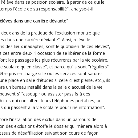
 l'élève dans sa position scolaire, à partir de ce qui le
ps l'école de sa responsabilité", analyse-t-il.
 élèves dans une carrière déviante"
t deux ans de la pratique de l'exclusion montre que
ves dans une carrière déviante". Ainsi, relève le
ans des lieux inadaptés, sont le quotidien de ces élèves",
ces entre-deux "l'occasion de se libérer de la forme
ont les passages les plus récurrents par la vie scolaire,
 scolaire qu'en classe", et parce qu'ils sont "réguliers"
 être pris en charge si le ou les services sont saturés
ne place en salle d'études si celle-ci est pleine, etc.), ils
 un bureau installé dans la salle d'accueil de la vie
 peuvent s' "assoupir ou assister passifs à des
dultes qui consultent leurs téléphones portables, au
qui passent à la vie scolaire pour une information".
ore l'installation des exclus dans un parcours de
on des exclusions étoffe le dossier qui mènera alors à
essus de désaffiliation suivant son cours de façon