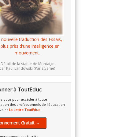
 nouvelle traduction des Essais,
 plus près d'une intelligence en
mouvement.
 Détail de la statue de Montaigne
par Paul Landowski (Paris 5ème)
onner à ToutEduc
z-vous pour accéder à toute
mation des professionnels de l'éducation
voir :
La Lettre ToutEduc
onnement Gratuit →
engagement par la suite.