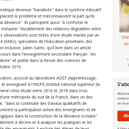
, pratique devenue "banalisée" dans le système éducatif
éplacent le problème et méconnaissent la part qu'ils
 déviance". Ils participent aussi "à conforter le
à instaurer "durablement des relations dégradées entre
Ces observations sont tirées d'une étude menée par un
Une
é (AMU), spécialiste de l'éducation prioritaire, des
au
 inclusive, Julien Garric, qu'il livre dans un article
e cours dans l'enseignement secondaire français : les
alisée" et publié dans la Revue des sciences de
*
ctobre 2019.
cation, associé au laboratoire ADEF (Apprentissage,
S'ab
 et enseignant à l'INSPE (Institut national supérieur du
 mené cette étude entre 2016 et 2018 dans trois
Abonne
re d'une métropole du sud de la France, dans un des
l'infor
e, "dans la continuité des travaux qualitatifs de
et rece
ntrent la participation active des enseignants et de
Ab
ogiques dans la construction de la déviance scolaire".
ement à décrire et à analyser les pratiques et les
té des enseignants à exclure des élèves de leurs
* Sans 