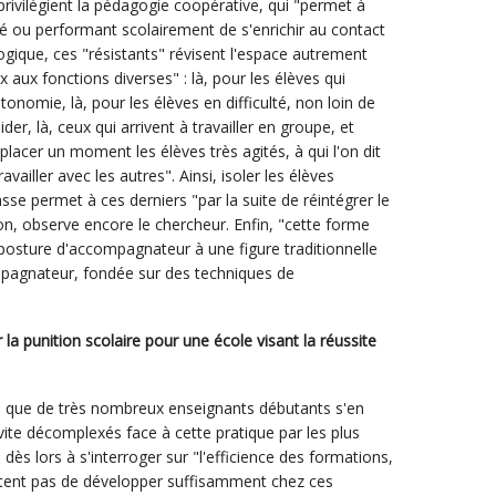
privilégient la pédagogie coopérative, qui "permet à
ulté ou performant scolairement de s'enrichir au contact
gique, ces "résistants" révisent l'espace autrement
x aux fonctions diverses" : là, pour les élèves qui
tonomie, là, pour les élèves en difficulté, non loin de
ider, là, ceux qui arrivent à travailler en groupe, et
lacer un moment les élèves très agités, à qui l'on dit
vailler avec les autres". Ainsi, isoler les élèves
lasse permet à ces derniers "par la suite de réintégrer le
on, observe encore le chercheur. Enfin, "cette forme
a posture d'accompagnateur à une figure traditionnelle
ompagnateur, fondée sur des techniques de
 la punition scolaire pour une école visant la réussite
s, que de très nombreux enseignants débutants s'en
vite décomplexés face à cette pratique par les plus
dès lors à s'interroger sur "l'efficience des formations,
ettent pas de développer suffisamment chez ces