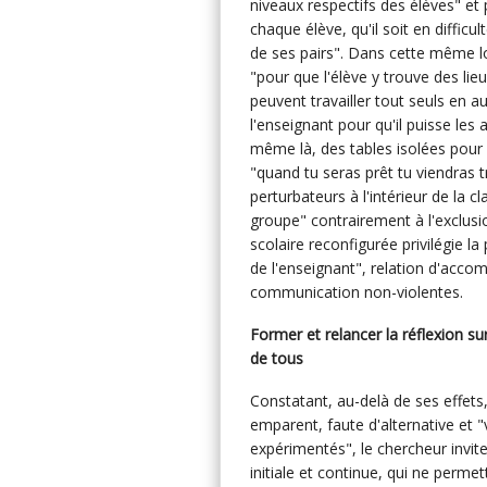
niveaux respectifs des élèves" et 
chaque élève, qu'il soit en diffic
de ses pairs". Dans cette même lo
"pour que l'élève y trouve des lieu
peuvent travailler tout seuls en au
l'enseignant pour qu'il puisse les a
même là, des tables isolées pour p
"quand tu seras prêt tu viendras tra
perturbateurs à l'intérieur de la c
groupe" contrairement à l'exclusi
scolaire reconfigurée privilégie l
de l'enseignant", relation d'acc
communication non-violentes.
Former et relancer la réflexion sur
de tous
Constatant, au-delà de ses effet
emparent, faute d'alternative et "
expérimentés", le chercheur invite 
initiale et continue, qui ne perm