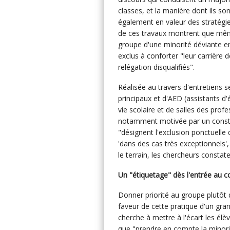
classes, et la manière dont ils son
également en valeur des stratégies
de ces travaux montrent que même
groupe d'une minorité déviante en 
exclus à conforter "leur carrière
relégation disqualifiés".
Réalisée au travers d'entretiens 
principaux et d'AED (assistants d
vie scolaire et de salles des pro
notamment motivée par un constat
"désignent l'exclusion ponctuelle
'dans des cas très exceptionnels
le terrain, les chercheurs constat
Un "étiquetage" dès l'entrée au c
Donner priorité au groupe plutôt 
faveur de cette pratique d'un gr
cherche à mettre à l'écart les élè
que "prendre en compte la minorit