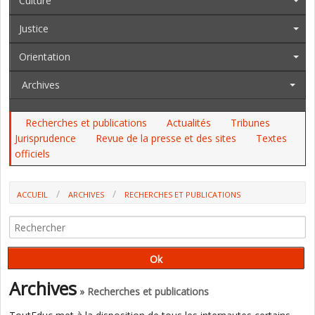
Culture
Justice
Orientation
Archives
Recherches et publications
Actualités
Tribunes
Jurisprudence
Revue de la presse et des sites
Textes
officiels
ACCUEIL
ARCHIVES
RECHERCHES ET PUBLICATIONS
LES SALAIRES DES ENSEIGNANTS FRANÇAIS PAS SI LOIN DE LA
MOYENNE EUROPÉENNE (DEPP)
Archives
» Recherches et publications