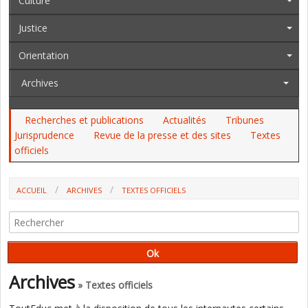
Culture
Justice
Orientation
Archives
Recherches et publications
Actualités
Tribunes
Jurisprudence
Revue de la presse et des sites
Textes
officiels
ACCUEIL
ARCHIVES
TEXTES OFFICIELS
AU JO DU 3 AU 5 AOÛT : UNE EXPÉRIMENTATION SANTÉ DANS LA
PROTECTION DE L'ENFANCE, LES INDEMNITÉS ET PRISES EN CHARGE DES
FRAIS DE DÉPLACEMENT DANS L'ÉDUCATION NATIONALE, LES DÉCHARGES
DE SERVICE, UN MÉDIATEUR DANS L'ENSEIGNEMENT AGRICOLE...
Archives
» Textes officiels