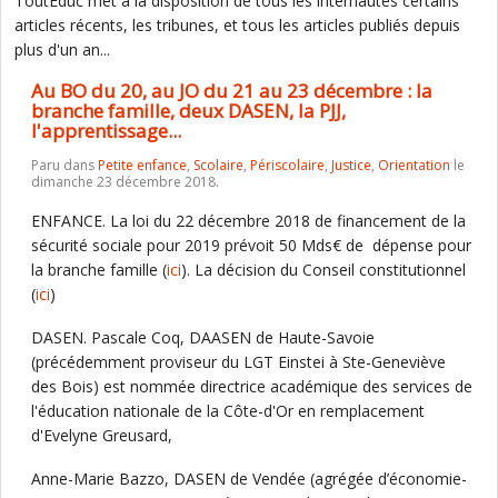
ToutEduc met à la disposition de tous les internautes certains
articles récents, les tribunes, et tous les articles publiés depuis
plus d'un an...
Au BO du 20, au JO du 21 au 23 décembre : la
branche famille, deux DASEN, la PJJ,
l'apprentissage...
Paru dans
Petite enfance
,
Scolaire
,
Périscolaire
,
Justice
,
Orientation
le
dimanche 23 décembre 2018.
ENFANCE. La loi du 22 décembre 2018 de financement de la
sécurité sociale pour 2019 prévoit 50 Mds€ de dépense pour
la branche famille (
ici
). La décision du Conseil constitutionnel
(
ici
)
DASEN. Pascale Coq, DAASEN de Haute-Savoie
(précédemment proviseur du LGT Einstei à Ste-Geneviève
des Bois) est nommée directrice académique des services de
l'éducation nationale de la Côte-d'Or en remplacement
d'Evelyne Greusard,
Anne-Marie Bazzo, DASEN de Vendée (agrégée d’économie-