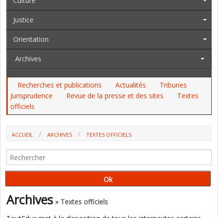
Culture
Justice
Orientation
Archives
Recherches et publications
Actualités
Tribunes
Jurisprudence
Revue de la presse et des sites
Textes
officiels
ACCUEIL
ARCHIVES
TEXTES OFFICIELS
AU BO DU 20, AU JO DU 21 AU 23 DÉCEMBRE : LA BRANCHE FAMILLE,
DEUX DASEN, LA PJJ, L'APPRENTISSAGE...
Archives
» Textes officiels