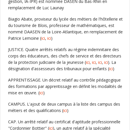
gestion, IA-IPR) est nommée DASEN du Bas-Rhin en
remplacement de Luc Launay
Biagio Abate, proviseur du lycée des métiers de l'hôtellerie et
du tourisme de Blois, professeur de mathématiques, est
nommé DAASEN de la Loire-Atlantique, en remplacement de
Patrice Lemoine (
ici
,
ici
)
JUSTICE. Quatre arrêtés relatifs au régime indemnitaire des
corps des éducateurs, des chefs de service et des directeurs
de la protection judiciaire de la jeunesse (
ici
,
ici
,
ici
,
ici
). La
désignation d'assesseurs des tribunaux pour enfants (
ici
)
APPRENTISSAGE. Un décret relatif au contrôle pédagogique
des formations par apprentissage en définit les modalités de
mise en œuvre. (
ici
)
CAMPUS. L'ajout de deux campus à la liste des campus des
métiers et des qualifications (
ici
)
CAP. Un arrêté relatif au certificat d'aptitude professionnelle
"Cordonnier Bottier" (
ici
), un autre relatif à la spécialité