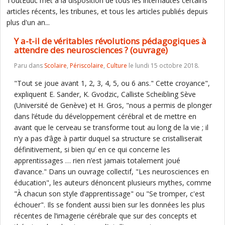
ToutEduc met à la disposition de tous les internautes certains
articles récents, les tribunes, et tous les articles publiés depuis
plus d'un an...
Y a-t-il de véritables révolutions pédagogiques à
attendre des neurosciences ? (ouvrage)
Paru dans
Scolaire
,
Périscolaire
,
Culture
le lundi 15 octobre 2018.
"Tout se joue avant 1, 2, 3, 4, 5, ou 6 ans." Cette croyance",
expliquent E. Sander, K. Gvodzic, Calliste Scheibling Sève
(Université de Genève) et H. Gros, "nous a permis de plonger
dans l’étude du développement cérébral et de mettre en
avant que le cerveau se transforme tout au long de la vie ; il
n’y a pas d’âge à partir duquel sa structure se cristalliserait
définitivement, si bien qu’ en ce qui concerne les
apprentissages … rien n’est jamais totalement joué
d’avance." Dans un ouvrage collectif, "Les neurosciences en
éducation", les auteurs dénoncent plusieurs mythes, comme
"À chacun son style d’apprentissage" ou "Se tromper, c'est
échouer". Ils se fondent aussi bien sur les données les plus
récentes de l’imagerie cérébrale que sur des concepts et