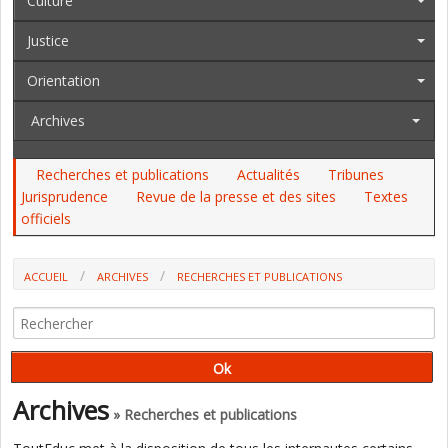
Culture
Justice
Orientation
Archives
Recherches et publications
Actualités
Tribunes
Jurisprudence
Revue de la presse et des sites
Textes
officiels
ACCUEIL
ARCHIVES
RECHERCHES ET PUBLICATIONS
Y A-T-IL DE VÉRITABLES RÉVOLUTIONS PÉDAGOGIQUES À ATTENDRE
DES NEUROSCIENCES ? (OUVRAGE)
Archives
» Recherches et publications