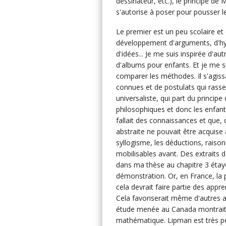
dessinateur, etc.), le principe d
s'autorise à poser pour pousser l
Le premier est un peu scolaire et
développement d'arguments, d'hy
d'idées... Je me suis inspirée d'
d'albums pour enfants. Et je me 
comparer les méthodes. Il s'agis
connues et de postulats qui rass
universaliste, qui part du princip
philosophiques et donc les enfants 
fallait des connaissances et que, 
abstraite ne pouvait être acquise
syllogisme, les déductions, rais
mobilisables avant. Des extraits 
dans ma thèse au chapitre 3 étaye
démonstration. Or, en France, la p
cela devrait faire partie des app
Cela favoriserait même d'autres 
étude menée au Canada montrait 
mathématique. Lipman est très peu