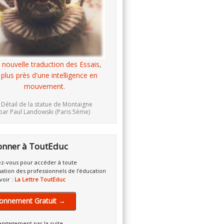
 nouvelle traduction des Essais,
 plus près d'une intelligence en
mouvement.
 Détail de la statue de Montaigne
par Paul Landowski (Paris 5ème)
onner à ToutEduc
z-vous pour accéder à toute
mation des professionnels de l'éducation
voir :
La Lettre ToutEduc
onnement Gratuit →
engagement par la suite.