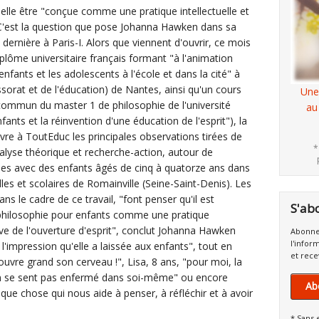
elle être "conçue comme une pratique intellectuelle et
? C'est la question que pose Johanna Hawken dans sa
 dernière à Paris-I. Alors que viennent d'ouvrir, ce mois
plôme universitaire français formant "à l'animation
enfants et les adolescents à l'école et dans la cité" à
sorat et de l'éducation) de Nantes, ainsi qu'un cours
Une
 commun du master 1 de philosophie de l'université
au
ants et la réinvention d'une éducation de l'esprit"), la
ivre à ToutEduc les principales observations tirées de
*
nalyse théorique et recherche-action, autour de
ques avec des enfants âgés de cinq à quatorze ans dans
lles et scolaires de Romainville (Seine-Saint-Denis). Les
s le cadre de ce travail, "font penser qu'il est
S'ab
a philosophie pour enfants comme une pratique
ctive de l'ouverture d'esprit", conclut Johanna Hawken
Abonne
l'infor
 l'impression qu'elle a laissée aux enfants", tout en
et rece
 ouvre grand son cerveau !", Lisa, 8 ans, "pour moi, la
on se sent pas enfermé dans soi-même" ou encore
Ab
lque chose qui nous aide à penser, à réfléchir et à avoir
* Sans 