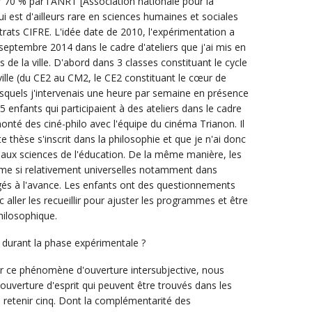
 70 % par l'ANRT [Association nationale pour la
ui est d'ailleurs rare en sciences humaines et sociales
rats CIFRE. L'idée date de 2010, l'expérimentation a
ptembre 2014 dans le cadre d'ateliers que j'ai mis en
es de la ville. D'abord dans 3 classes constituant le cycle
ville (du CE2 au CM2, le CE2 constituant le cœur de
esquels j'intervenais une heure par semaine en présence
5 enfants qui participaient à des ateliers dans le cadre
 monté des ciné-philo avec l'équipe du cinéma Trianon. Il
e thèse s'inscrit dans la philosophie et que je n'ai donc
 aux sciences de l'éducation. De la même manière, les
e si relativement universelles notamment dans
figés à l'avance. Les enfants ont des questionnements
c aller les recueillir pour ajuster les programmes et être
hilosophique.
durant la phase expérimentale ?
r ce phénomène d'ouverture intersubjective, nous
ouverture d'esprit qui peuvent être trouvés dans les
 retenir cinq. Dont la complémentarité des