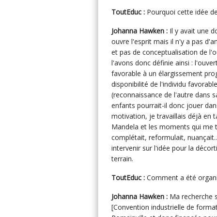
ToutEduc :
Pourquoi cette idée de
Johanna Hawken :
Il y avait une d
ouvre l'esprit mais il n'y a pas d'
et pas de conceptualisation de l'
l'avons donc définie ainsi : l'ouver
favorable à un élargissement prog
disponibilité de l'individu favorab
(reconnaissance de l'autre dans sa
enfants pourrait-il donc jouer da
motivation, je travaillais déjà en
Mandela et les moments qui me to
complétait, reformulait, nuançait.
intervenir sur l'idée pour la décor
terrain.
ToutEduc :
Comment a été organis
Johanna Hawken :
Ma recherche s'
[Convention industrielle de formati