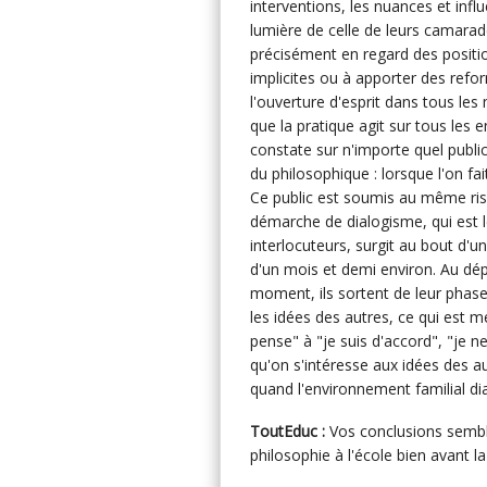
interventions, les nuances et infl
lumière de celle de leurs camarad
précisément en regard des position
implicites ou à apporter des ref
l'ouverture d'esprit dans tous l
que la pratique agit sur tous les e
constate sur n'importe quel public
du philosophique : lorsque l'on fa
Ce public est soumis au même ris
démarche de dialogisme, qui est l
interlocuteurs, surgit au bout d'u
d'un mois et demi environ. Au dépa
moment, ils sortent de leur phase
les idées des autres, ce qui est me
pense" à "je suis d'accord", "je 
qu'on s'intéresse aux idées des a
quand l'environnement familial 
ToutEduc :
Vos conclusions semblent
philosophie à l'école bien avant la