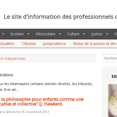
Le site d'information des professionnels 
Scolaire
Périscolaire
Culture
Justice
O
ctualités
Tribunes
Jurisprudence
Revue de la presse et des 
 ET PUBLICATIONS
 PHILOSOPHIE POUR ENFANTS COMME UNE PRATIQUE
VE" (J. HAWKEN)
ications
MO
 les internautes certains articles récents, les tribunes,
s d'un an...
ir la philosophie pour enfants comme une
ative et collective" (J. Hawken)
re
le dimanche 05 novembre 2017.