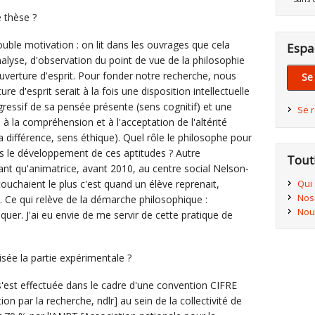
 thèse ?
ouble motivation : on lit dans les ouvrages que cela
Espa
analyse, d'observation du point de vue de la philosophie
ouverture d'esprit. Pour fonder notre recherche, nous
Se
ture d'esprit serait à la fois une disposition intellectuelle
ressif de sa pensée présente (sens cognitif) et une
Se 
le à la compréhension et à l'acceptation de l'altérité
 différence, sens éthique). Quel rôle le philosophe pour
ns le développement de ces aptitudes ? Autre
Tout
 tant qu'animatrice, avant 2010, au centre social Nelson-
Qui
uchaient le plus c'est quand un élève reprenait,
Nos
.. Ce qui relève de la démarche philosophique :
Nou
tiquer. J'ai eu envie de me servir de cette pratique de
ée la partie expérimentale ?
est effectuée dans le cadre d'une convention CIFRE
on par la recherche, ndlr] au sein de la collectivité de