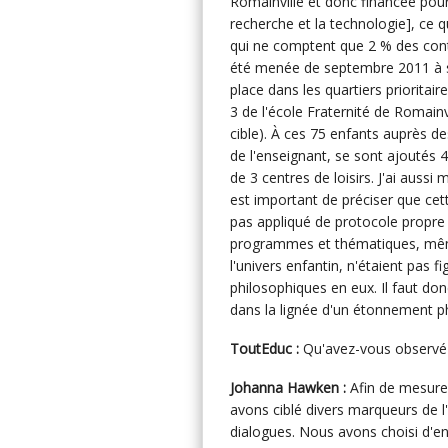
Romainville et donc financée pour
recherche et la technologie], ce q
qui ne comptent que 2 % des cont
été menée de septembre 2011 à se
place dans les quartiers prioritair
3 de l'école Fraternité de Romain
cible). À ces 75 enfants auprès d
de l'enseignant, se sont ajoutés 4
de 3 centres de loisirs. J'ai aussi
est important de préciser que cett
pas appliqué de protocole propre
programmes et thématiques, mêm
l'univers enfantin, n'étaient pas 
philosophiques en eux. Il faut don
dans la lignée d'un étonnement p
ToutEduc :
Qu'avez-vous observé 
Johanna Hawken :
Afin de mesure
avons ciblé divers marqueurs de l'
dialogues. Nous avons choisi d'en