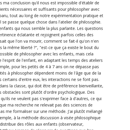
s ma conclusion qu'il nous est impossible d'établir de
ients nécessaires et suffisants pour philosopher avec
pparu, tout au long de notre expérimentation pratique et
l se passe quelque chose dans l'atelier de philosophie.
'enfants qui nous semble la plus parlante. Les questions
rtinence éclatante et rejoignent parfois celles des
sait que l'on va mourir, comment se fait-il qu'on n'en
us la même liberté ?", "est-ce que ça existe le bout du
ossible de philosopher avec les enfants, mais cela
l'esprit de l'enfant, en adaptant les temps des ateliers
emple, pour les petits de 4 à 7 ans on ne dépasse pas
ités à philosopher dépendent moins de l'âge que de la
 certains d'entre eux, les interactions ne se font pas.
ans la classe, qui doit être de préférence bienveillante,
Les obstacles sont plutôt d'ordre psychologique. Des
 qu'ils ne veulent pas s'exprimer face à d'autres, ce qui
rce que ma recherche ne relevait pas des sciences de
e pas me formaliser sur une méthode. J'ai plutôt mélangé
xemple, à la méthode discussion à visée philosophique
distribue des rôles aux enfants (observateur,