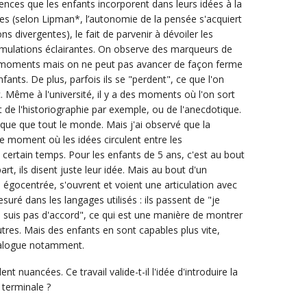
uences que les enfants incorporent dans leurs idées à la
es (selon Lipman*, l’autonomie de la pensée s'acquiert
s divergentes), le fait de parvenir à dévoiler les
ormulations éclairantes. On observe des marqueurs de
es moments mais on ne peut pas avancer de façon ferme
nfants. De plus, parfois ils se "perdent", ce que l'on
. Même à l'université, il y a des moments où l'on sort
it de l'historiographie par exemple, ou de l'anecdotique.
que que tout le monde. Mais j'ai observé que la
e moment où les idées circulent entre les
n certain temps. Pour les enfants de 5 ans, c'est au bout
rt, ils disent juste leur idée. Mais au bout d'un
 égocentrée, s'ouvrent et voient une articulation avec
suré dans les langages utilisés : ils passent de "je
ne suis pas d'accord", ce qui est une manière de montrer
utres. Mais des enfants en sont capables plus vite,
dialogue notamment.
 nuancées. Ce travail valide-t-il l'idée d'introduire la
 terminale ?