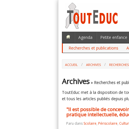
Agenda
Petite enfance
Recherches et publications
A
ACCUEIL
ARCHIVES
RECHERCHES
"IL EST POSSIBLE DE CONCEVOIR LA
INTELLECTUELLE, ÉDUCATIVE ET COLLECTI
Archives
» Recherches et publ
ToutEduc met à la disposition de tous
et tous les articles publiés depuis plu
"Il est possible de concevo
pratique intellectuelle, éduc
Paru dans
Scolaire
,
Périscolaire
,
Cultu