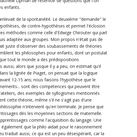
e Matthew Lipman de réservoir de questions que l'on
es enfants.
 enlevait de la spontanéité. Le deuxième "demande" le
pothèses, de contre-hypothèses et permet l'éclosion
autres méthodes comme celle d'Edwige Chirouter qui part
suis adaptée aux groupes. Mon propos n'était pas de
sait juste d'observer des soubassements de théories
emblent les philosophes pour enfants, dont un postulat
e que tout le monde a des prédispositions
aussi, alors que jusque il y a peu, on estimait qu'il
dans la lignée de Piaget, on pensait que la logique
 avant 12-15 ans; nous faisons l'hypothèse que le
onnements... sont des compétences qui peuvent être
d'ateliers, des exemples de syllogismes mentionnés
nt cette théorie, même s'il ne s'agit pas d'une
hilosophie n'intervient qu'en terminale. Je pense que
rentissages dès les moyennes sections de maternelle.
apprentissages comme l'acquisition du langage. Une
également que la philo aidait pour le raisonnement
 traduit aussi, ce qui est un peu désespérant, car la