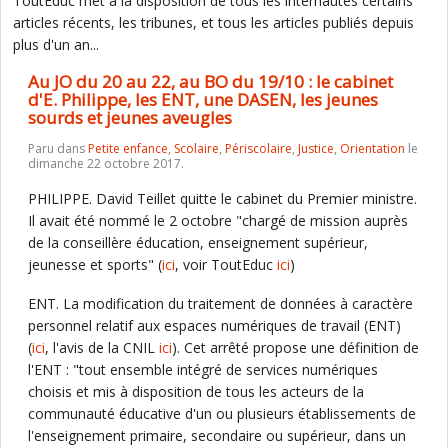
ToutEduc met à la disposition de tous les internautes certains
articles récents, les tribunes, et tous les articles publiés depuis
plus d'un an...
Au JO du 20 au 22, au BO du 19/10 : le cabinet
d'E. Philippe, les ENT, une DASEN, les jeunes
sourds et jeunes aveugles
Paru dans
Petite enfance
,
Scolaire
,
Périscolaire
,
Justice
,
Orientation
le
dimanche 22 octobre 2017.
PHILIPPE. David Teillet quitte le cabinet du Premier ministre.
Il avait été nommé le 2 octobre "chargé de mission auprès
de la conseillère éducation, enseignement supérieur,
jeunesse et sports" (
ici
, voir ToutEduc
ici
)
ENT. La modification du traitement de données à caractère
personnel relatif aux espaces numériques de travail (ENT)
(
ici
, l'avis de la CNIL
ici
). Cet arrêté propose une définition de
l'ENT : "tout ensemble intégré de services numériques
choisis et mis à disposition de tous les acteurs de la
communauté éducative d'un ou plusieurs établissements de
l'enseignement primaire, secondaire ou supérieur, dans un