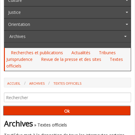
Culture
Justice
Orientation
Archives
Recherches et publications
Actualités
Tribunes
Jurisprudence
Revue de la presse et des sites
Textes
officiels
ACCUEIL
ARCHIVES
TEXTES OFFICIELS
AU JO DU 20 AU 22, AU BO DU 19/10 : LE CABINET D'E. PHILIPPE, LES
ENT, UNE DASEN, LES JEUNES SOURDS ET JEUNES AVEUGLES
Archives
» Textes officiels