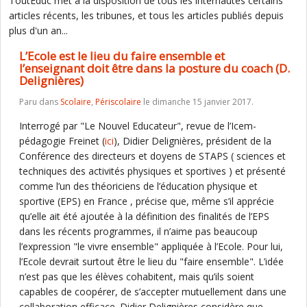
ToutEduc met à la disposition de tous les internautes certains
articles récents, les tribunes, et tous les articles publiés depuis
plus d'un an...
L’Ecole est le lieu du faire ensemble et
l’enseignant doit être dans la posture du coach (D.
Delignières)
Paru dans
Scolaire
,
Périscolaire
le dimanche 15 janvier 2017.
Interrogé par "Le Nouvel Educateur", revue de l’Icem-
pédagogie Freinet (
ici
), Didier Delignières, président de la
Conférence des directeurs et doyens de STAPS ( sciences et
techniques des activités physiques et sportives ) et présenté
comme l’un des théoriciens de l’éducation physique et
sportive (EPS) en France , précise que, même s’il apprécie
qu’elle ait été ajoutée à la définition des finalités de l’EPS
dans les récents programmes, il n’aime pas beaucoup
l’expression "le vivre ensemble" appliquée à l’Ecole. Pour lui,
l’Ecole devrait surtout être le lieu du "faire ensemble". L’idée
n’est pas que les élèves cohabitent, mais qu’ils soient
capables de coopérer, de s’accepter mutuellement dans une
collaboration efficace. Didier Delignières considère que