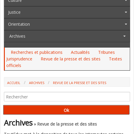
Culture
Justice
Orientation
Archives
Recherches et publications
Actualités
Tribunes
Jurisprudence
Revue de la presse et des sites
Textes
officiels
ACCUEIL
ARCHIVES
REVUE DE LA PRESSE ET DES SITES
L’ECOLE EST LE LIEU DU FAIRE ENSEMBLE ET L’ENSEIGNANT DOIT ÊTRE
DANS LA POSTURE DU COACH (D. DELIGNIÈRES)
Archives
» Revue de la presse et des sites