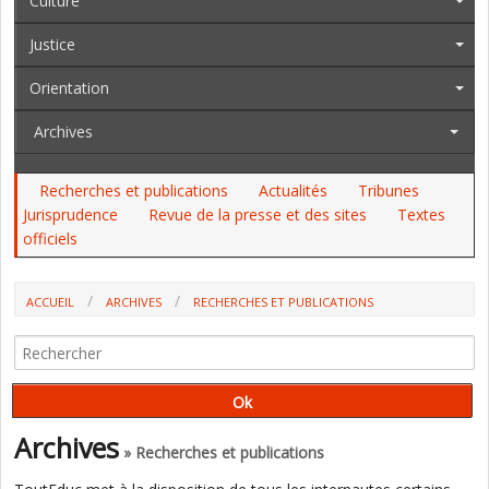
Culture
Justice
Orientation
Archives
Recherches et publications
Actualités
Tribunes
Jurisprudence
Revue de la presse et des sites
Textes
officiels
ACCUEIL
ARCHIVES
RECHERCHES ET PUBLICATIONS
HARCÈLEMENT ENTRE COLLÉGIENS : DES TAUX PLUS FAIBLES MAIS
NÉANMOINS ALARMANTS (ÉTUDE)
Archives
» Recherches et publications