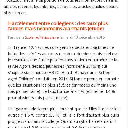
ToutEduc met à la disposition de tous les internautes certains
articles récents, les tribunes, et tous les articles publiés depuis
plus d'un an...
Harcèlement entre collégiens : des taux plus
faibles mais néanmoins alarmants (étude)
Paru dans
Scolaire
,
Périscolaire
le mardi 13 décembre 2016.
En France, 12,4 % des collégiens se déclarent victimes de
brimades avérées au cours des deux derniers mois : tel est
le résultat d’une étude publiée dans le dernier numéro de la
revue Agora débats/jeunesses (hors série 2016/4) qui
s’appuie sur l’enquête HBSC (Health Behaviour in School-
aged Children) conduite en 2014. Si l’on ne prend en compte
que les situations les plus sévères (brimades au moins une
fois par semaine), ce taux tombe à 7,2 % (et même 4,4 %
pour plusieurs fois par semaine).
Les garçons déclarent plus souvent que les filles harceler les
autres (11,5 % contre 6,8 %), et ils le font d’autant plus qu’ils
progressent dans le collège. Quant au cyberharcèlement, il
reste rare (1,5 % par messages et 0,6 % par photos).