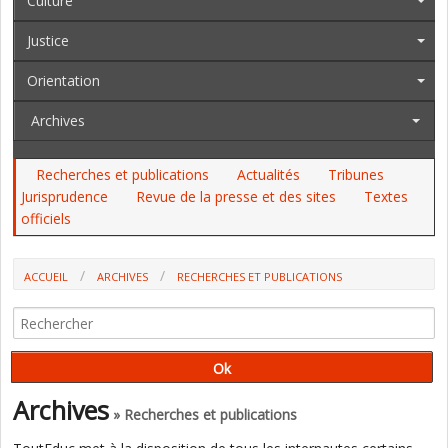
Culture
Justice
Orientation
Archives
Recherches et publications
Actualités
Tribunes
Jurisprudence
Revue de la presse et des sites
Textes
officiels
ACCUEIL
ARCHIVES
RECHERCHES ET PUBLICATIONS
OMNIPRÉSENCE DES ÉCRANS DANS LE QUOTIDIEN DES ADOLESCENTS :
QUELS USAGES ?
Archives
» Recherches et publications