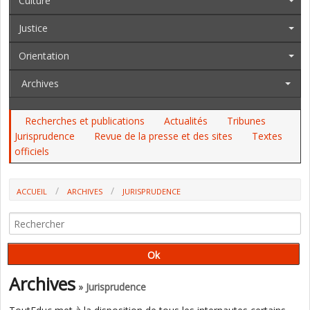
Culture
Justice
Orientation
Archives
Recherches et publications
Actualités
Tribunes
Jurisprudence
Revue de la presse et des sites
Textes
officiels
ACCUEIL
ARCHIVES
JURISPRUDENCE
LES CAMPUS DES MÉTIERS ET DES QUALIFICATIONS PARTIELLEMENT
CONSOLIDÉS PAR LE CONSEIL D'ETAT
Archives
» Jurisprudence