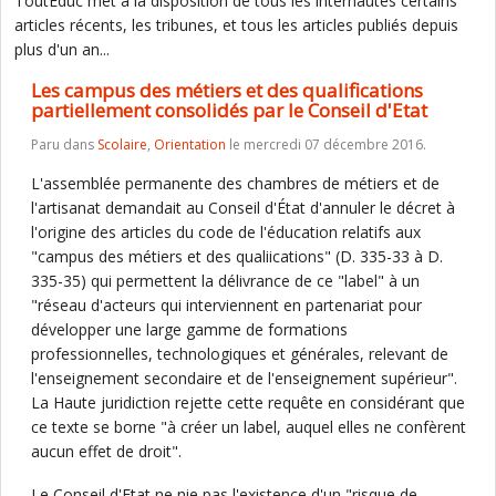
ToutEduc met à la disposition de tous les internautes certains
articles récents, les tribunes, et tous les articles publiés depuis
plus d'un an...
Les campus des métiers et des qualifications
partiellement consolidés par le Conseil d'Etat
Paru dans
Scolaire
,
Orientation
le mercredi 07 décembre 2016.
L'assemblée permanente des chambres de métiers et de
l'artisanat demandait au Conseil d'État d'annuler le décret à
l'origine des articles du code de l'éducation relatifs aux
"campus des métiers et des qualiications" (D. 335-33 à D.
335-35) qui permettent la délivrance de ce "label" à un
"réseau d'acteurs qui interviennent en partenariat pour
développer une large gamme de formations
professionnelles, technologiques et générales, relevant de
l'enseignement secondaire et de l'enseignement supérieur".
La Haute juridiction rejette cette requête en considérant que
ce texte se borne "à créer un label, auquel elles ne confèrent
aucun effet de droit".
Le Conseil d'Etat ne nie pas l'existence d'un "risque de