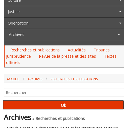
Culture
Justice
Orientation
Archives
Recherches et publications
Actualités
Tribunes
Jurisprudence
Revue de la presse et des sites
Textes
officiels
ACCUEIL
ARCHIVES
RECHERCHES ET PUBLICATIONS
UN ENSEIGNEMENT DE L’HISTOIRE DES MINORITÉS POUR CONSTRUIRE
UNE CITOYENNETÉ PLURIELLE (REVUE ALTERSTICE)
Archives
» Recherches et publications