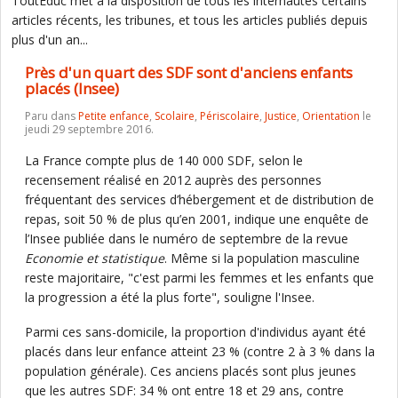
ToutEduc met à la disposition de tous les internautes certains
articles récents, les tribunes, et tous les articles publiés depuis
plus d'un an...
Près d'un quart des SDF sont d'anciens enfants
placés (Insee)
Paru dans
Petite enfance
,
Scolaire
,
Périscolaire
,
Justice
,
Orientation
le
jeudi 29 septembre 2016.
La France compte plus de 140 000 SDF, selon le
recensement réalisé en 2012 auprès des personnes
fréquentant des services d’hébergement et de distribution de
repas, soit 50 % de plus qu’en 2001, indique une enquête de
l’Insee publiée dans le numéro de septembre de la revue
Economie et statistique
. Même si la population masculine
reste majoritaire, "c'est parmi les femmes et les enfants que
la progression a été la plus forte", souligne l'Insee.
Parmi ces sans-domicile, la proportion d'individus ayant été
placés dans leur enfance atteint 23 % (contre 2 à 3 % dans la
population générale). Ces anciens placés sont plus jeunes
que les autres SDF: 34 % ont entre 18 et 29 ans, contre