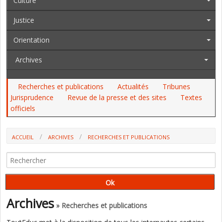
Culture
Justice
Orientation
Archives
Recherches et publications
Actualités
Tribunes
Jurisprudence
Revue de la presse et des sites
Textes
officiels
ACCUEIL
ARCHIVES
RECHERCHES ET PUBLICATIONS
PRÈS D'UN QUART DES SDF SONT D'ANCIENS ENFANTS PLACÉS (INSEE)
Archives
» Recherches et publications