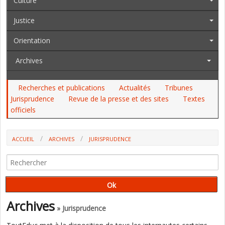
Culture
Justice
Orientation
Archives
Recherches et publications
Actualités
Tribunes
Jurisprudence
Revue de la presse et des sites
Textes
officiels
ACCUEIL
ARCHIVES
JURISPRUDENCE
QUAND UNE ASSISTANTE MATERNELLE EN CDI DOIT ÊTRE RECLASSÉE
POUR INAPTITUDE PHYSIQUE, ELLE CONSERVE SON DROIT AU CDI
Archives
» Jurisprudence