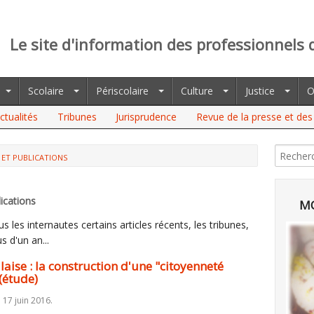
Le site d'information des professionnels 
Scolaire
Périscolaire
Culture
Justice
O
ctualités
Tribunes
Jurisprudence
Revue de la presse et des 
 ET PUBLICATIONS
 LA CONSTRUCTION D'UNE "CITOYENNETÉ D’ADHÉSION" QUASI-
ications
MO
 les internautes certains articles récents, les tribunes,
s d'un an...
aise : la construction d'une "citoyenneté
(étude)
 17 juin 2016.