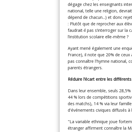
dégage chez les enseignants interr
national, telle une religion, devrai
dépend de chacun...) et donc rejet
: Plutôt que de reprocher aux élève
faudrait-il pas s’interroger sur la
l’institution scolaire elle-même ?
Ayant mené également une enquête
France), il note que 20% de ceux
pas connaître l'hymne national, 
parents étrangers.
Réduire l’écart entre les différent
Dans leur ensemble, seuls 28,5% de
44 % lors de compétitions sporti
des matchs), 14 % via leur famill
d'événements civiques diffusés à la 
"La variable ethnique joue fortem
étranger affirment connaître la Ma