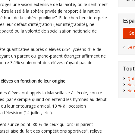
ogés une vision extensive de la laïcité, où le sentiment
t être laissé à la sphère privée (le rapport à la nation
é hors de la sphère publique". Et le chercheur interpelle
Espa
s leur défaut d’intégration (leur intégrabilité), ne
 capacité ou la volonté de socialisation nationale de
Se
Se 
 quantitative auprès d'élèves (354 lycéens d’Ile-de-
 ayant un parent ou grand-parent étranger affirment ne
contre 3,1% seulement des élèves n’ayant pas de
Tout
Qui
s élèves en fonction de leur origine
Nos
Nou
s élèves ont appris la Marseillaise à l'école, contre
ves (par exemple quand on entend les hymnes au début
e ou leur entourage amical, 13 % à l'occasion
télévision (14 juillet, etc.).
ent sur ce point. 80 % de ceux qui ont un parent
rseillaise du fait des compétitions sportives", relève