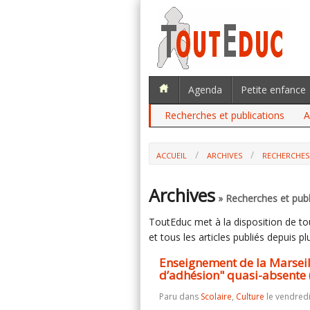
Agenda
Petite enfance
Recherches et publications
A
ACCUEIL
ARCHIVES
RECHERCHES
ENSEIGNEMENT DE LA MARSEILLAISE :
ABSENTE (ÉTUDE)
Archives
» Recherches et publ
ToutEduc met à la disposition de tous
et tous les articles publiés depuis plu
Enseignement de la Marseill
d’adhésion" quasi-absente 
Paru dans
Scolaire
,
Culture
le vendredi