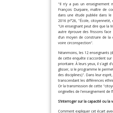
"Il n’y a pas un enseignement m
François Durpaire, maître de con
dans une étude publiée dans le
2016 (n°26, "École, citoyenneté, et
"Un enseignant peut dire que la Ma
autre éprouve des frissons face à 
d’un moyen de construire de la co
voire circonspection".
Néanmoins, les 12 enseignants (d
de cette enquête s'accordent sur 
prioritaire. À leurs yeux, il s'agit
glisser, si le programme le permet
des disciplines)". Dans leur espri
transcendant les différences ethn
Or la transmission de cette "cito
originelles de l'enseignement de l
S’interroger sur la capacité ou la 
Comment expliquer cet écart avec l