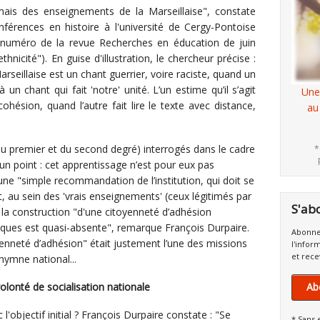
ais des enseignements de la Marseillaise", constate
férences en histoire à l'université de Cergy-Pontoise
 numéro de la revue Recherches en éducation de juin
hnicité"). En guise d'illustration, le chercheur précise :
rseillaise est un chant guerrier, voire raciste, quand un
un chant qui fait 'notre' unité. L’un estime qu’il s’agit
Une
hésion, quand l’autre fait lire le texte avec distance,
au
u premier et du second degré) interrogés dans le cadre
*
un point : cet apprentissage n’est pour eux pas
 d'une "simple recommandation de l’institution, qui doit se
, au sein des 'vrais enseignements' (ceux légitimés par
S'ab
t, la construction "d'une citoyenneté d’adhésion
iques est quasi-absente", remarque François Durpaire.
Abonne
yenneté d’adhésion" était justement l’une des missions
l'infor
et rece
’hymne national...
volonté de socialisation nationale
Ab
'objectif initial ? François Durpaire constate : "Se
* Sans 