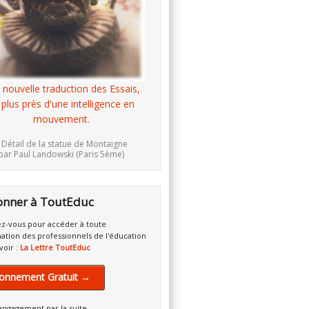
 nouvelle traduction des Essais,
 plus près d'une intelligence en
mouvement.
 Détail de la statue de Montaigne
par Paul Landowski (Paris 5ème)
onner à ToutEduc
z-vous pour accéder à toute
mation des professionnels de l'éducation
voir :
La Lettre ToutEduc
onnement Gratuit →
engagement par la suite.