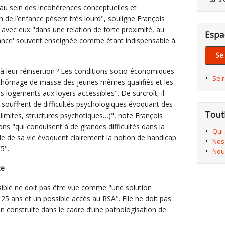
 au sein des incohérences conceptuelles et
n de l’enfance pèsent très lourd", souligne François
 avec eux "dans une relation de forte proximité, au
Espa
stance' souvent enseignée comme étant indispensable à
Se
à leur réinsertion ? Les conditions socio-économiques
Se 
e chômage de masse des jeunes mêmes qualifiés et les
es logements aux loyers accessibles". De surcroît, il
 souffrent de difficultés psychologiques évoquant des
Tout
limites, structures psychotiques…)", note François
ons "qui conduisent à de grandes difficultés dans la
Qui
 de sa vie évoquent clairement la notion de handicap
Nos
5".
Nou
ce
sible ne doit pas être vue comme "une solution
 25 ans et un possible accès au RSA". Elle ne doit pas
on construite dans le cadre d’une pathologisation de