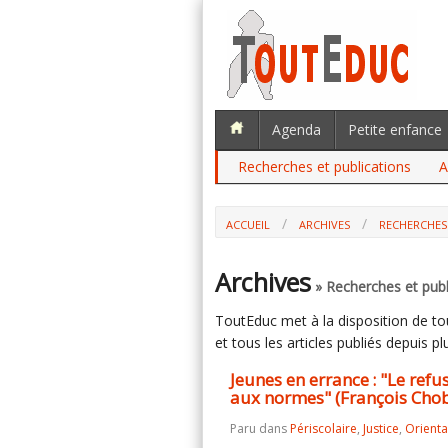
Agenda
Petite enfance
Recherches et publications
A
ACCUEIL
ARCHIVES
RECHERCHES
JEUNES EN ERRANCE : "LE REFUS AFF
(FRANÇOIS CHOBEAUX, CEMEA)
Archives
» Recherches et publ
ToutEduc met à la disposition de tous
et tous les articles publiés depuis plu
Jeunes en errance : "Le ref
aux normes" (François Cho
Paru dans
Périscolaire
,
Justice
,
Orienta