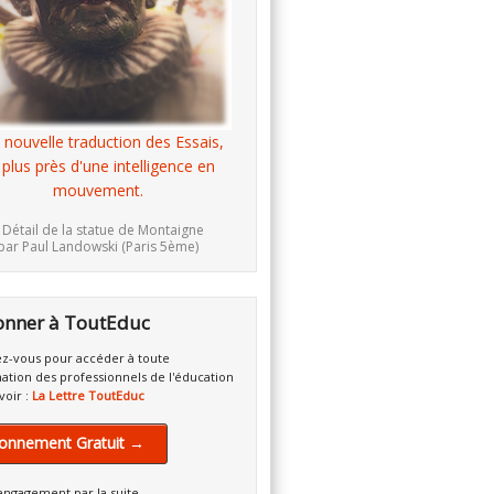
 nouvelle traduction des Essais,
 plus près d'une intelligence en
mouvement.
 Détail de la statue de Montaigne
par Paul Landowski (Paris 5ème)
onner à ToutEduc
z-vous pour accéder à toute
mation des professionnels de l'éducation
voir :
La Lettre ToutEduc
onnement Gratuit →
engagement par la suite.