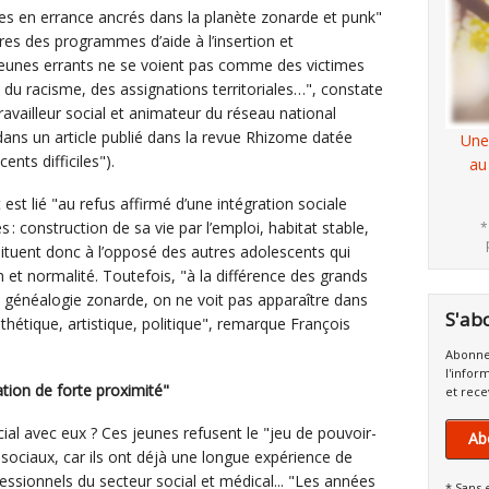
unes en errance ancrés dans la planète zonarde et punk"
res des programmes d’aide à l’insertion et
eunes errants ne se voient pas comme des victimes
du racisme, des assignations territoriales…", constate
availleur social et animateur du réseau national
ans un article publié dans la revue Rhizome datée
Une
ents difficiles").
au
st lié "au refus affirmé d’une intégration sociale
 construction de sa vie par l’emploi, habitat stable,
*
 situent donc à l’opposé des autres adolescents qui
et normalité. Toutefois, "à la différence des grands
a généalogie zonarde, on ne voit pas apparaître dans
S'ab
thétique, artistique, politique", remarque François
Abonne
l'infor
tion de forte proximité"
et rece
ial avec eux ? Ces jeunes refusent le "jeu de pouvoir-
Ab
 sociaux, car ils ont déjà une longue expérience de
essionnels du secteur social et médical... "Les années
* Sans 