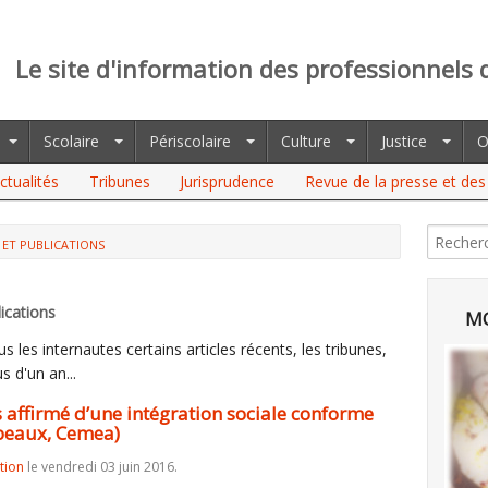
Le site d'information des professionnels 
Scolaire
Périscolaire
Culture
Justice
O
ctualités
Tribunes
Jurisprudence
Revue de la presse et des 
 ET PUBLICATIONS
IRMÉ D’UNE INTÉGRATION SOCIALE CONFORME AUX NORMES"
ications
MO
 les internautes certains articles récents, les tribunes,
s d'un an...
us affirmé d’une intégration sociale conforme
beaux, Cemea)
tion
le vendredi 03 juin 2016.