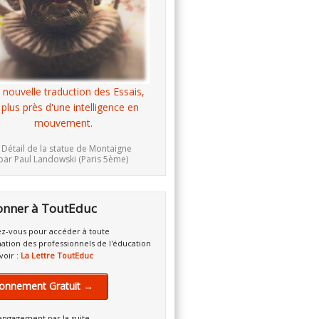
 nouvelle traduction des Essais,
 plus près d'une intelligence en
mouvement.
 Détail de la statue de Montaigne
par Paul Landowski (Paris 5ème)
onner à ToutEduc
z-vous pour accéder à toute
mation des professionnels de l'éducation
voir :
La Lettre ToutEduc
onnement Gratuit →
engagement par la suite.