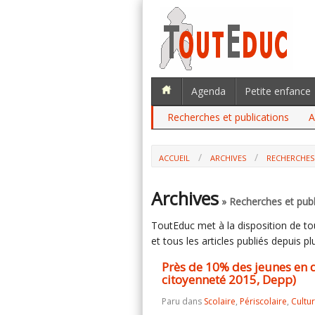
Agenda
Petite enfance
Recherches et publications
A
ACCUEIL
ARCHIVES
RECHERCHES
PRÈS DE 10% DES JEUNES EN DIFFICUL
Archives
» Recherches et publ
ToutEduc met à la disposition de tous
et tous les articles publiés depuis plu
Près de 10% des jeunes en di
citoyenneté 2015, Depp)
Paru dans
Scolaire
,
Périscolaire
,
Cultu