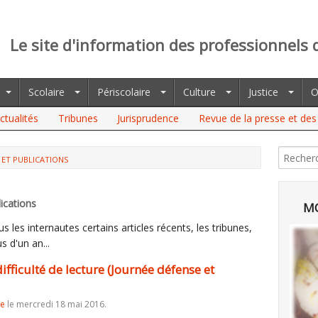
Le site d'information des professionnels 
Scolaire
Périscolaire
Culture
Justice
O
ctualités
Tribunes
Jurisprudence
Revue de la presse et des 
 ET PUBLICATIONS
TÉ DE LECTURE (JOURNÉE DÉFENSE ET CITOYENNETÉ 2015, DEPP)
ications
MO
 les internautes certains articles récents, les tribunes,
s d'un an...
fficulté de lecture (Journée défense et
re
le mercredi 18 mai 2016.