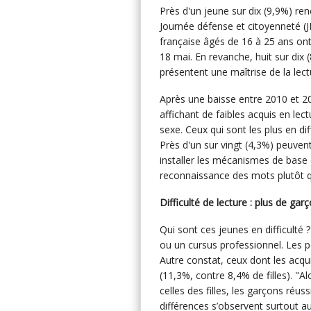
Près d'un jeune sur dix (9,9%) renc
Journée défense et citoyenneté (J
française âgés de 16 à 25 ans ont
18 mai. En revanche, huit sur dix 
présentent une maîtrise de la lectu
Après une baisse entre 2010 et 20
affichant de faibles acquis en le
sexe. Ceux qui sont les plus en di
Près d'un sur vingt (4,3%) peuvent 
installer les mécanismes de base d
reconnaissance des mots plutôt qu
Difficulté de lecture : plus de garç
Qui sont ces jeunes en difficulté 
ou un cursus professionnel. Les 
Autre constat, ceux dont les acqu
(11,3%, contre 8,4% de filles). "A
celles des filles, les garçons ré
différences s’observent surtout a