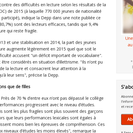
ontre des difficultés en lecture selon les résultats de la
DC) de 2015 (à laquelle 770 000 jeunes de nationalité
 participé), indique la Depp dans une note publiée ce
(80,7%) sont des lecteurs efficaces, tandis que 9,4%
re qui reste fragile.
Une
13 et une stabilisation en 2014, la part des jeunes
au
cture augmente légèrement en 2015 quel que soit le
fficulté accusent "un déficit important de vocabulaire".
être considérés en situation d’illettrisme. "Ils n’ont pu
*
e la lecture et consacrent leur attention à la
’à leur sens", précise la Depp.
S'ab
ons que de filles
Abonne
? Près de 70 % d’entre eux n’ont pas dépassé le collège
l'infor
performances progressent avec le niveau d’études.
et rece
is sont les plus fragiles sont plus souvent des garçons
lors que leurs performances lexicales sont égales à
Ab
ussissent moins bien les épreuves de compréhension. Ces
ux niveaux d’études les moins élevés", remarque la
* Sans 