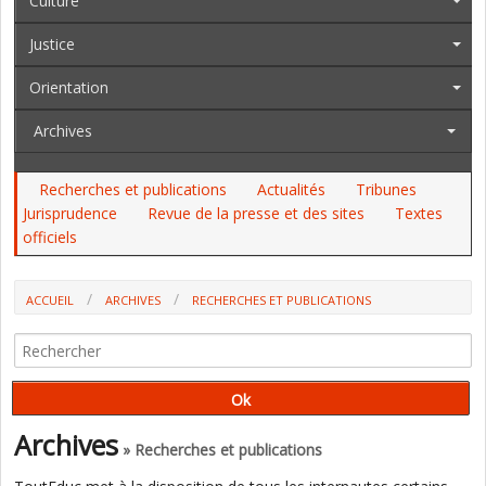
Culture
Justice
Orientation
Archives
Recherches et publications
Actualités
Tribunes
Jurisprudence
Revue de la presse et des sites
Textes
officiels
ACCUEIL
ARCHIVES
RECHERCHES ET PUBLICATIONS
POUR UN ENSEIGNEMENT CONTINU DE LA LECTURE JUSQU'À LA FIN DE
LA SCOLARITÉ (CONFÉRENCE DE CONSENSUS, CNESCO-IFÉ)
Archives
» Recherches et publications