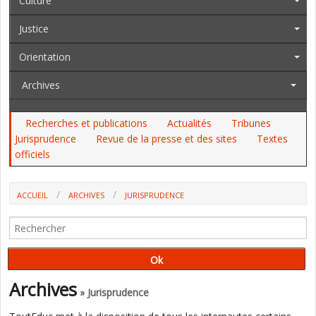
Culture
Justice
Orientation
Archives
Recherches et publications
Actualités
Tribunes
Jurisprudence
Revue de la presse et des sites
Textes
officiels
ACCUEIL
ARCHIVES
JURISPRUDENCE
PAS DE QPC À L’ENCONTRE DES PROGRAMMES D’HISTOIRE (UNE
ANALYSE D'A. LEGRAND POUR TOUTEDUC)
Archives
» Jurisprudence