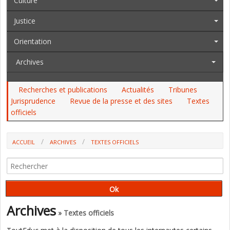
Culture
Justice
Orientation
Archives
Recherches et publications
Actualités
Tribunes
Jurisprudence
Revue de la presse et des sites
Textes
officiels
ACCUEIL
ARCHIVES
TEXTES OFFICIELS
UN PROJET DE LOI POUR PERMETTRE DES REQUÊTES INDIVIDUELLES
AUPRÈS DU COMITÉ DES DROITS DE L'ENFANT
Archives
» Textes officiels