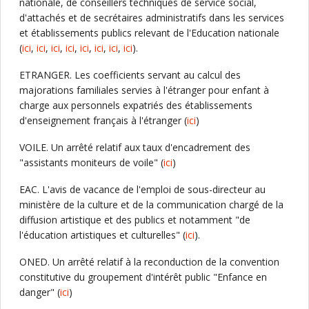
nationale, de conseillers techniques de service social,
d'attachés et de secrétaires administratifs dans les services
et établissements publics relevant de l'Education nationale
(
ici
,
ici
,
ici
,
ici
,
ici
,
ici
,
ici
,
ici
).
ETRANGER. Les coefficients servant au calcul des
majorations familiales servies à l'étranger pour enfant à
charge aux personnels expatriés des établissements
d'enseignement français à l'étranger (
ici
)
VOILE. Un arrêté relatif aux taux d'encadrement des
"assistants moniteurs de voile" (
ici
)
EAC. L'avis de vacance de l'emploi de sous-directeur au
ministère de la culture et de la communication chargé de la
diffusion artistique et des publics et notamment "de
l'éducation artistiques et culturelles" (
ici
).
ONED. Un arrêté relatif à la reconduction de la convention
constitutive du groupement d'intérêt public "Enfance en
danger" (
ici
)