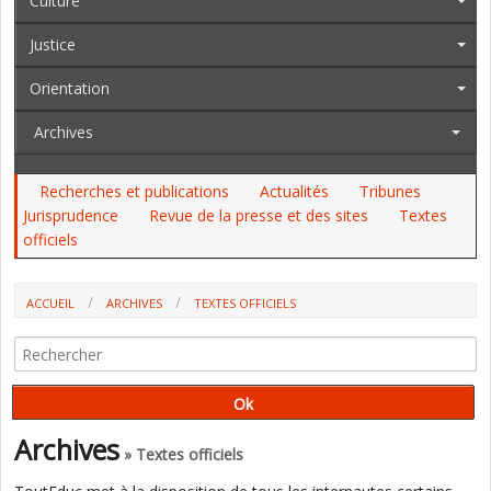
Culture
Justice
Orientation
Archives
Recherches et publications
Actualités
Tribunes
Jurisprudence
Revue de la presse et des sites
Textes
officiels
ACCUEIL
ARCHIVES
TEXTES OFFICIELS
AU JO DU 18 AU 22 JUILLET : LES ENSEIGNANTS FORMATEURS, DES
RECRUTEMENTS EN, LES PERSONNELS À L'ÉTRANGER, LA VOILE, L'EAC,
L'ONED...
Archives
» Textes officiels