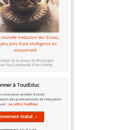
 nouvelle traduction des Essais,
 plus près d'une intelligence en
mouvement.
 Détail de la statue de Montaigne
par Paul Landowski (Paris 5ème)
onner à ToutEduc
z-vous pour accéder à toute
mation des professionnels de l'éducation
voir :
La Lettre ToutEduc
onnement Gratuit →
engagement par la suite.