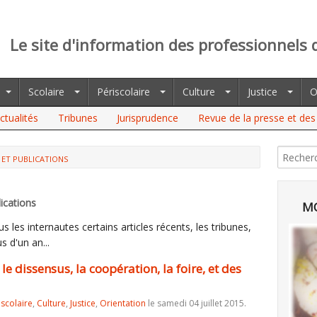
Le site d'information des professionnels 
Scolaire
Périscolaire
Culture
Justice
O
ctualités
Tribunes
Jurisprudence
Revue de la presse et des 
 ET PUBLICATIONS
SSENSUS, LA COOPÉRATION, LA FOIRE, ET DES INTERROGATIONS
ications
MO
 les internautes certains articles récents, les tribunes,
s d'un an...
le dissensus, la coopération, la foire, et des
iscolaire
,
Culture
,
Justice
,
Orientation
le samedi 04 juillet 2015.