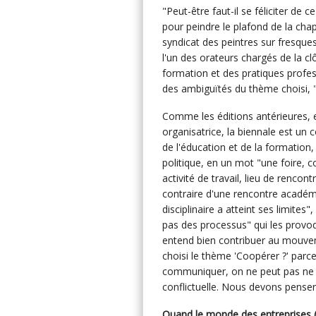
"Peut-être faut-il se féliciter de
pour peindre le plafond de
la cha
syndicat des peintres sur fresque
l'un des orateurs chargés de la cl
formation et des pratiques profess
des ambiguïtés du thème choisi, 
Comme les éditions antérieures, e
organisatrice, la biennale est un 
de l'éducation et de la formatio
politique, en un mot "une foire, 
activité de travail, lieu de rencon
contraire d'une rencontre académ
disciplinaire a atteint ses limite
pas des processus" qui les provoq
entend bien contribuer au mouve
choisi le thème 'Coopérer ?' par
communiquer, on ne peut pas ne p
conflictuelle. Nous devons penser
Quand le monde des entreprises (