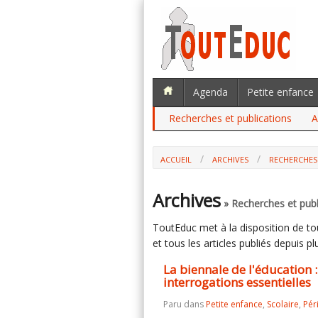
Agenda
Petite enfance
Recherches et publications
A
ACCUEIL
ARCHIVES
RECHERCHES
LA BIENNALE DE L'ÉDUCATION : LE DI
ESSENTIELLES
Archives
» Recherches et publ
ToutEduc met à la disposition de tous
et tous les articles publiés depuis plu
La biennale de l'éducation : 
interrogations essentielles
Paru dans
Petite enfance
,
Scolaire
,
Pér