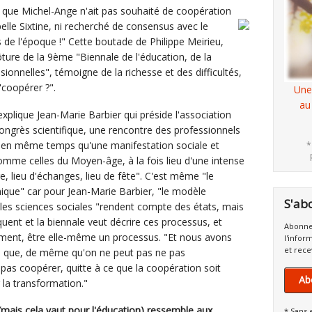
 ce que Michel-Ange n'ait pas souhaité de coopération
pelle Sixtine, ni recherché de consensus avec le
s de l'époque !" Cette boutade de Philippe Meirieu,
ôture de la 9ème "Biennale de l'éducation, de la
ionnelles", témoigne de la richesse et des difficultés,
"coopérer ?".
Une
au
xplique Jean-Marie Barbier qui préside l'association
congrès scientifique, une rencontre des professionnels
n, en même temps qu'une manifestation sociale et
*
comme celles du Moyen-âge, à la fois lieu d'une intense
tre, lieu d'échanges, lieu de fête". C'est même "le
ique" car pour Jean-Marie Barbier, "le modèle
S'ab
s", les sciences sociales "rendent compte des états, mais
uent et la biennale veut décrire ces processus, et
Abonne
ment, être elle-même un processus. "Et nous avons
l'infor
et rece
ce que, de même qu'on ne peut pas ne pas
as coopérer, quitte à ce que la coopération soit
Ab
 la transformation."
mais cela vaut pour l'éducation) ressemble aux
* Sans 