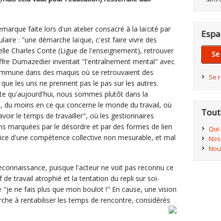
rque faite lors d'un atelier consacré à la laïcité par
Espa
ire : "une démarche laïque, c'est faire vivre des
elle Charles Conte (Ligue de l'enseignement), retrouver
Se
Joffre Dumazedier inventait "l'entraînement mental" avec
commune dans des maquis où se retrouvaient des
Se 
n que les uns ne prennent pas le pas sur les autres.
ate qu'aujourd'hui, nous sommes plutôt dans la
s", du moins en ce qui concerne le monde du travail, où
Tout
avoir le temps de travailler", où les gestionnaires
ions marquées par le désordre et par des formes de lien
Qui
vice d'une compétence collective non mesurable, et mal
Nos
Nou
econnaissance, puisque l'acteur ne voit pas reconnu ce
f de travail atrophié et la tentation du repli sur soi-
"je ne fais plus que mon boulot !" En cause, une vision
rche à rentabiliser les temps de rencontre, considérés