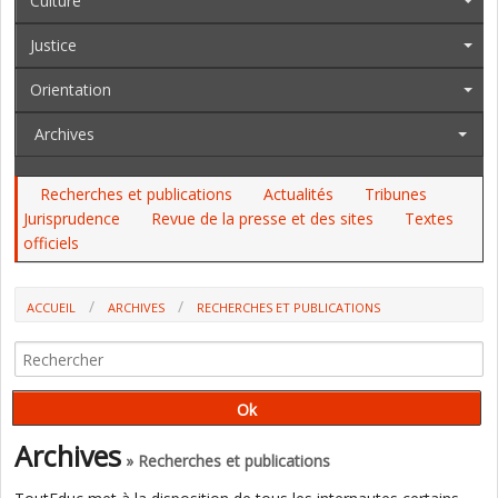
Culture
Justice
Orientation
Archives
Recherches et publications
Actualités
Tribunes
Jurisprudence
Revue de la presse et des sites
Textes
officiels
ACCUEIL
ARCHIVES
RECHERCHES ET PUBLICATIONS
DROITS DE L'ENFANT : LA FRANCE PEUT MIEUX FAIRE (UNICEF FRANCE)
Archives
» Recherches et publications