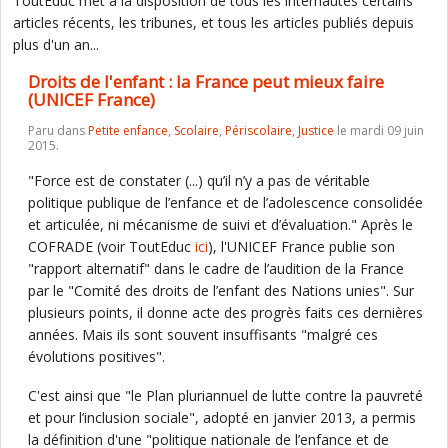
ToutEduc met à la disposition de tous les internautes certains
articles récents, les tribunes, et tous les articles publiés depuis
plus d'un an...
Droits de l'enfant : la France peut mieux faire
(UNICEF France)
Paru dans
Petite enfance
,
Scolaire
,
Périscolaire
,
Justice
le mardi 09 juin
2015.
"Force est de constater (...) qu’il n’y a pas de véritable
politique publique de l’enfance et de l’adolescence consolidée
et articulée, ni mécanisme de suivi et d’évaluation." Après le
COFRADE (voir ToutEduc
ici
), l'UNICEF France publie son
"rapport alternatif" dans le cadre de l’audition de la France
par le "Comité des droits de l’enfant des Nations unies". Sur
plusieurs points, il donne acte des progrès faits ces dernières
années. Mais ils sont souvent insuffisants "malgré ces
évolutions positives".
C'est ainsi que "le Plan pluriannuel de lutte contre la pauvreté
et pour l’inclusion sociale", adopté en janvier 2013, a permis
la définition d'une "politique nationale de l’enfance et de