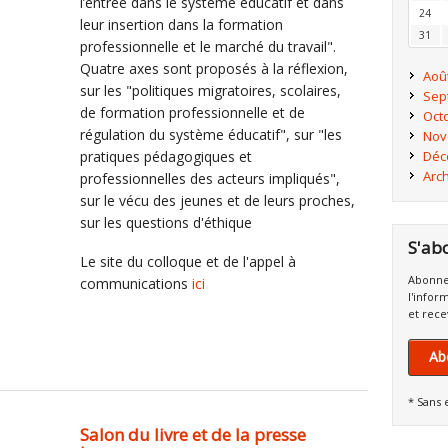
l’entrée dans le système éducatif et dans
24
leur insertion dans la formation
31
professionnelle et le marché du travail".
Quatre axes sont proposés à la réflexion,
Aoû
sur les "politiques migratoires, scolaires,
Sep
de formation professionnelle et de
Oct
régulation du système éducatif", sur "les
Nov
pratiques pédagogiques et
Déc
Arc
professionnelles des acteurs impliqués",
sur le vécu des jeunes et de leurs proches,
sur les questions d'éthique
S'ab
Le site du colloque et de l'appel à
Abonne
communications
ici
l'infor
et rece
Ab
* Sans 
Salon du livre et de la presse