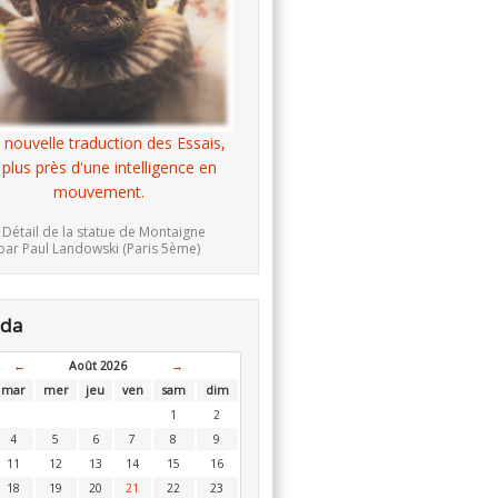
 nouvelle traduction des Essais,
 plus près d'une intelligence en
mouvement.
 Détail de la statue de Montaigne
par Paul Landowski (Paris 5ème)
nda
←
Août 2026
→
mar
mer
jeu
ven
sam
dim
1
2
4
5
6
7
8
9
11
12
13
14
15
16
18
19
20
21
22
23