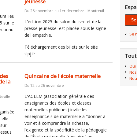
jeunesse
Espa
Du 26 novembre au 1er décembre - Montreuil
ura lieu
Se
L'édition 2025 du salon du livre et de la
5 sur le
presse jeunesse est placée sous le signe
econnu :
Se 
de l'empathie.
Téléchargement des billets sur le site
slpj.fr
Tout
Qui
Nos
 des
Quinzaine de l'école maternelle
Nou
de la
Du 12 au 26 novembre
L'AGEEM (association générale des
eville
enseignants des écoles et classes
maternelles publiques) invite les
rganisée
enseignant.e.s de maternelle à "donner à
 elle
voir et à comprendre la richesse,
 sur
l’exigence et la spécificité de la pédagogie
ocessus
de l’École maternelle française" en