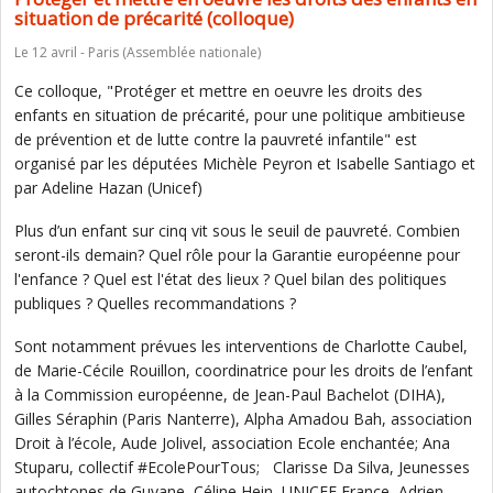
situation de précarité (colloque)
Le 12 avril - Paris (Assemblée nationale)
Ce colloque, "Protéger et mettre en oeuvre les droits des
enfants en situation de précarité, pour une politique ambitieuse
de prévention et de lutte contre la pauvreté infantile" est
organisé par les députées Michèle Peyron et Isabelle Santiago et
par Adeline Hazan (Unicef)
Plus d’un enfant sur cinq vit sous le seuil de pauvreté. Combien
seront-ils demain? Quel rôle pour la Garantie européenne pour
l'enfance ? Quel est l'état des lieux ? Quel bilan des politiques
publiques ? Quelles recommandations ?
Sont notamment prévues les interventions de Charlotte Caubel,
de Marie-Cécile Rouillon, coordinatrice pour les droits de l’enfant
à la Commission européenne, de Jean-Paul Bachelot (DIHA),
Gilles Séraphin (Paris Nanterre), Alpha Amadou Bah, association
Droit à l’école, Aude Jolivel, association Ecole enchantée; Ana
Stuparu, collectif #EcolePourTous; Clarisse Da Silva, Jeunesses
autochtones de Guyane, Céline Hein, UNICEF France, Adrien