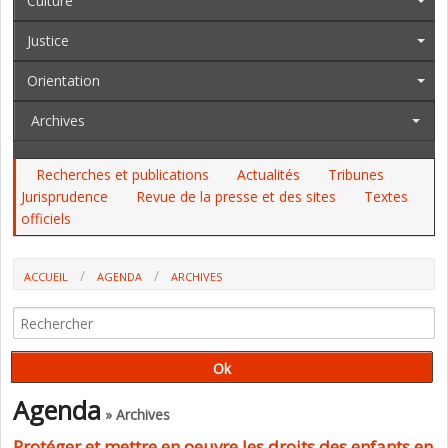
Culture
Justice
Orientation
Archives
Recherches et publications
Actualités
Tribunes
Jurisprudence
Revue de la presse et des sites
Textes
officiels
ACCUEIL
AGENDA
ARCHIVES
Agenda
» Archives
Protéger et mettre en oeuvre les droits des enfants en