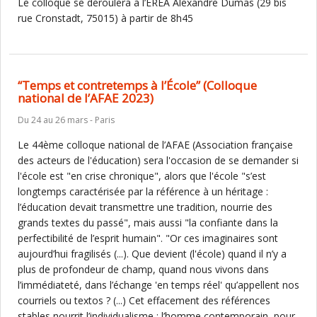
Le colloque se déroulera à l’EREA Alexandre Dumas (29 bis
rue Cronstadt, 75015) à partir de 8h45
“Temps et contretemps à l’École” (Colloque
national de l’AFAE 2023)
Du 24 au 26 mars - Paris
Le 44ème colloque national de l’AFAE (Association française
des acteurs de l'éducation) sera l'occasion de se demander si
l'école est "en crise chronique", alors que l'école "s’est
longtemps caractérisée par la référence à un héritage :
l’éducation devait transmettre une tradition, nourrie des
grands textes du passé", mais aussi "la confiante dans la
perfectibilité de l’esprit humain". "Or ces imaginaires sont
aujourd’hui fragilisés (...). Que devient (l'école) quand il n’y a
plus de profondeur de champ, quand nous vivons dans
l’immédiateté, dans l’échange 'en temps réel' qu’appellent nos
courriels ou textos ? (...) Cet effacement des références
stables nourrit l’individualisme : l’homme contemporain, pour