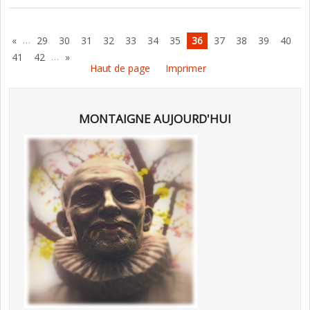
…
«
29
30
31
32
33
34
35
36
37
38
39
40
…
41
42
»
Haut de page
Imprimer
MONTAIGNE AUJOURD'HUI