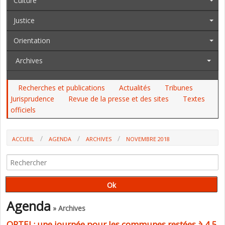
Culture
Justice
Orientation
Archives
Recherches et publications
Actualités
Tribunes
Jurisprudence
Revue de la presse et des sites
Textes
officiels
ACCUEIL
AGENDA
ARCHIVES
NOVEMBRE 2018
Agenda
» Archives
ORTEJ : une journée pour les communes restées à 4,5