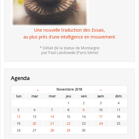
Une nouvelle traduction des Essais,
au plus près d'une intelligence en mouvement.
* Détail de la statue de Montaigne
par Paul Landowski (Paris 5ème)
Agenda
←
Novembre 2018
→
lun
mar
mer
jeu
ven
sam
dim
1
2
3
4
5
6
7
8
9
10
11
12
13
14
15
16
17
18
19
20
21
22
23
24
25
26
27
28
29
30