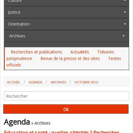
Culture
Justice
Orientation
Archives
Recherches et publications
Actualités
Tribunes
Jurisprudence
Revue de la presse et des sites
Textes
officiels
ACCUEIL
AGENDA
ARCHIVES
OCTOBRE 2016
Agenda
» Archives
Education et santé : quelles altérités ? Recherches,