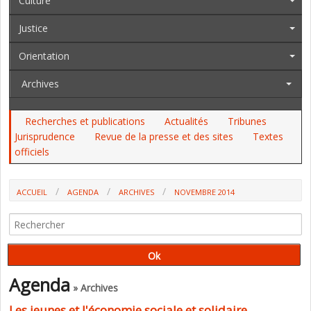
Culture
Justice
Orientation
Archives
Recherches et publications
Actualités
Tribunes
Jurisprudence
Revue de la presse et des sites
Textes
officiels
ACCUEIL
AGENDA
ARCHIVES
NOVEMBRE 2014
Agenda
» Archives
Les jeunes et l'économie sociale et solidaire