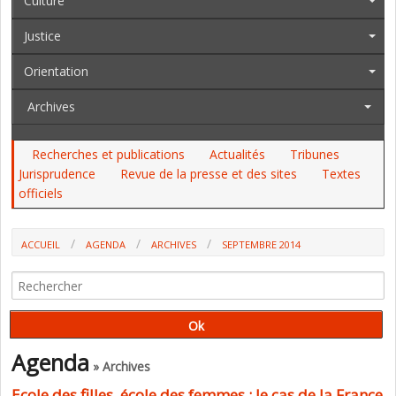
Culture
Justice
Orientation
Archives
Recherches et publications
Actualités
Tribunes
Jurisprudence
Revue de la presse et des sites
Textes
officiels
ACCUEIL
AGENDA
ARCHIVES
SEPTEMBRE 2014
Agenda
» Archives
Ecole des filles, école des femmes : le cas de la France