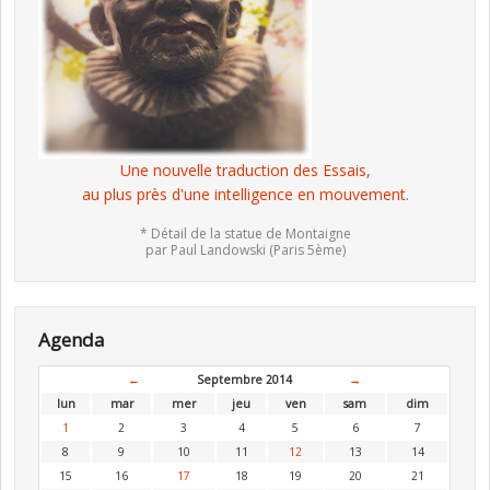
Une nouvelle traduction des Essais,
au plus près d'une intelligence en mouvement.
* Détail de la statue de Montaigne
par Paul Landowski (Paris 5ème)
Agenda
←
Septembre 2014
→
lun
mar
mer
jeu
ven
sam
dim
1
2
3
4
5
6
7
8
9
10
11
12
13
14
15
16
17
18
19
20
21