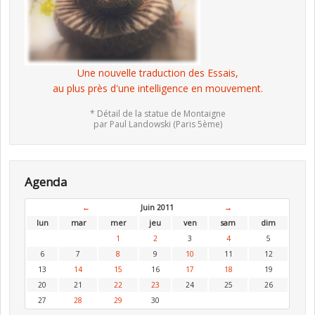
Une nouvelle traduction des Essais,
au plus près d'une intelligence en mouvement.
* Détail de la statue de Montaigne
par Paul Landowski (Paris 5ème)
Agenda
←
Juin 2011
→
lun
mar
mer
jeu
ven
sam
dim
1
2
3
4
5
6
7
8
9
10
11
12
13
14
15
16
17
18
19
20
21
22
23
24
25
26
27
28
29
30