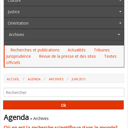
Culture
Justice
Orientation
Archives
Recherches et publications
Actualités
Tribunes
Jurisprudence
Revue de la presse et des sites
Textes
officiels
ACCUEIL
AGENDA
ARCHIVES
JUIN 2011
Agenda
» Archives
Où en est la recherche scientifique dans le monde?