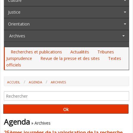
Culture
Justice
Orientation
Archives
Recherches et publications
Actualités
Tribunes
Jurisprudence
Revue de la presse et des sites
Textes
officiels
ACCUEIL
AGENDA
ARCHIVES
Agenda
» Archives
25èmes journées de la valorisation de la recherche