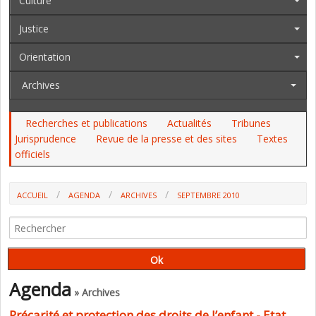
Culture
Justice
Orientation
Archives
Recherches et publications
Actualités
Tribunes
Jurisprudence
Revue de la presse et des sites
Textes
officiels
ACCUEIL
AGENDA
ARCHIVES
SEPTEMBRE 2010
Agenda
» Archives
Précarité et protection des droits de l’enfant - Etat