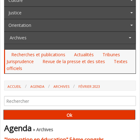
Culture
Justice
Orientation
Archives
Recherches et publications
Actualités
Tribunes
Jurisprudence
Revue de la presse et des sites
Textes
officiels
ACCUEIL
AGENDA
ARCHIVES
FÉVRIER 2023
Agenda
» Archives
"Innovation en éducation" 5ème congrès