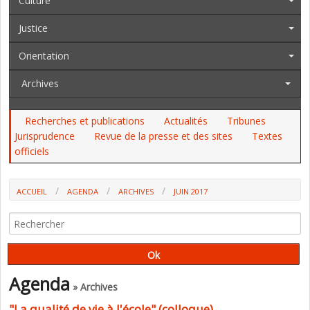
Culture
Justice
Orientation
Archives
Recherches et publications
Actualités
Tribunes
Jurisprudence
Revue de la presse et des sites
Textes
officiels
ACCUEIL
AGENDA
ARCHIVES
JUIN 2017
Agenda
» Archives
"La qualité de vie à l'école" (colloque)