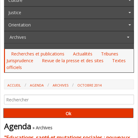
Culture
Justice
Orientation
Archives
Recherches et publications
Actualités
Tribunes
Jurisprudence
Revue de la presse et des sites
Textes
officiels
ACCUEIL
AGENDA
ARCHIVES
OCTOBRE 2014
Agenda
» Archives
"Educations, santé et mutations sociales : nouveaux