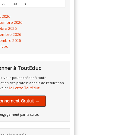
29
30
31
t 2026
tembre 2026
obre 2026
embre 2026
embre 2026
hives
onner à ToutEduc
z-vous pour accéder à toute
mation des professionnels de l'éducation
voir :
La Lettre ToutEduc
onnement Gratuit →
engagement par la suite.