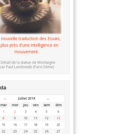
 nouvelle traduction des Essais,
 plus près d'une intelligence en
mouvement.
 Détail de la statue de Montaigne
par Paul Landowski (Paris 5ème)
nda
←
Juillet 2014
→
mar
mer
jeu
ven
sam
dim
1
2
3
4
5
6
8
9
10
11
12
13
15
16
17
18
19
20
22
23
24
25
26
27