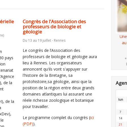
érielle
Congrès de l’Association des
professeurs de biologie et
géologie
re)
Une
Du 13 au 19 juillet - Rennes
au
Le congrès de l’Association des
on
professeurs de biologie et géologie aura
 30 pays
*
lieu à Rennes. Les organisateurs
tion
annoncent qu'ils vont s'appuyer sur
tenariat
l'histoire de la Bretagne, sa
l’Agence
protohistoire,sa géologie, ainsi que la
Age
, de la
position de la région entre deux grands
nt
domaines atlantiques lui assurant une
réele richesse zoologique et botanique
lun
), de la
pour travailler.
a
7
xDev),
Le programme complet du congrès (
ici
14
 le
(PDF)
).
21
ion