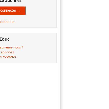
ce abonnés
 connecter →
réabonner
Educ
 sommes-nous ?
 abonnés
s contacter