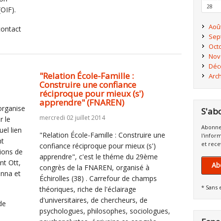
28
(OIF).
Aoû
contact
Sep
Oct
Nov
Déc
"Relation École-Famille :
Arc
Construire une confiance
réciproque pour mieux (s')
apprendre" (FNAREN)
organise
S'ab
mercredi 02 juillet 2014
r le
Abonne
el lien
"Relation École-Famille : Construire une
l'infor
nt
et rece
confiance réciproque pour mieux (s')
ions de
apprendre", c'est le théme du 29ème
nt Ott,
Ab
congrès de la FNAREN, organisé à
nna et
Échirolles (38) . Carrefour de champs
* Sans 
théoriques, riche de l'éclairage
d'universitaires, de chercheurs, de
de
psychologues, philosophes, sociologues,