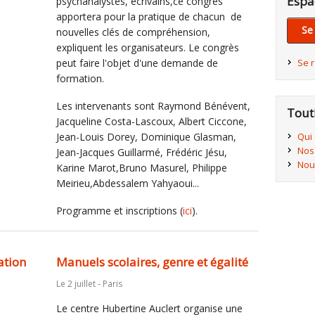
Espa
psychanalystes, écrivains,ce congrès
apportera pour la pratique de chacun de
Se
nouvelles clés de compréhension,
expliquent les organisateurs. Le congrès
Se 
peut faire l'objet d'une demande de
formation.
Les intervenants sont Raymond Bénévent,
Tout
Jacqueline Costa-Lascoux, Albert Ciccone,
Qui
Jean-Louis Dorey, Dominique Glasman,
Nos
Jean-Jacques Guillarmé, Frédéric Jésu,
Nou
Karine Marot,Bruno Masurel, Philippe
Meirieu,Abdessalem Yahyaoui...
Programme et inscriptions (
ici
).
ation
Manuels scolaires, genre et égalité
Le 2 juillet - Paris
Le centre Hubertine Auclert organise une