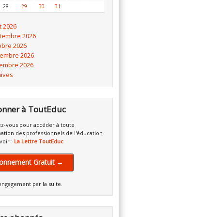
28
29
30
31
t 2026
tembre 2026
obre 2026
embre 2026
embre 2026
hives
onner à ToutEduc
z-vous pour accéder à toute
mation des professionnels de l'éducation
voir :
La Lettre ToutEduc
onnement Gratuit →
engagement par la suite.