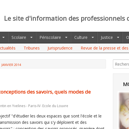
Le site d'information des professionnels 
Scolaire
Périscolaire
Culture
Justice
O
ctualités
Tribunes
Jurisprudence
Revue de la presse et des 
JANVIER 2014
MO
 conceptions des savoirs, quels modes de
ntin en Yvelines - Paris-IV- Ecole du Louvre
ectif "d'étudier les deux espaces que sont l'école et le
nsmission des savoirs qui s'y déploient et des
voirs" : conception des savoirs proposés, manière dont