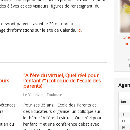
s élèves et des visiteurs, figures de l’enseignant, du
devront parvenir avant le 20 octobre à
ge d'informations sur le site de Calenda,
ici
.
Une
au
*
"A l'ère du virtuel, Quel réel pour
ours
l'enfant ?" (colloque de l'Ecole des
Age
parents)
Le 31 janvier - Toulouse
lun
pétences
Pour ses 35 ans, l'Ecole des Parents et
rs
des Educateurs organise un colloque sur
6
le thème "A l'ère du virtuel, Quel réel pour
13
utien du
l'enfant ?" et une conférence débat avec
20