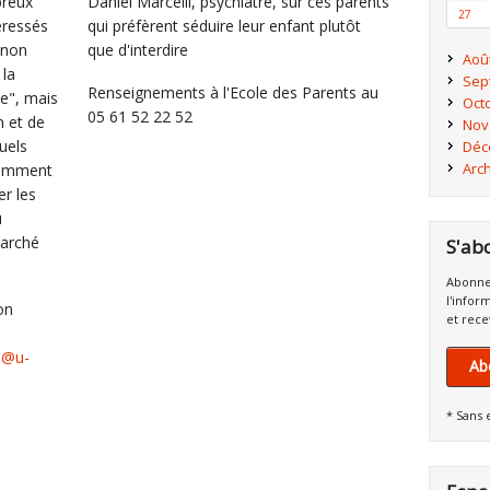
breux
Daniel Marcelli, psychiatre, sur ces parents
27
éressés
qui préfèrent séduire leur enfant plutôt
 non
que d'interdire
Aoû
 la
Sep
Renseignements à l'Ecole des Parents au
le", mais
Oct
05 61 52 22 52
n et de
Nov
uels
Déc
Arc
 Comment
r les
u
marché
S'ab
Abonne
l'infor
on
et rece
du@u-
Ab
* Sans 