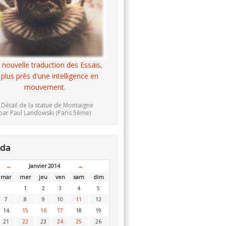
 nouvelle traduction des Essais,
 plus près d'une intelligence en
mouvement.
 Détail de la statue de Montaigne
par Paul Landowski (Paris 5ème)
nda
←
Janvier 2014
→
mar
mer
jeu
ven
sam
dim
1
2
3
4
5
7
8
9
10
11
12
14
15
16
17
18
19
21
22
23
24
25
26