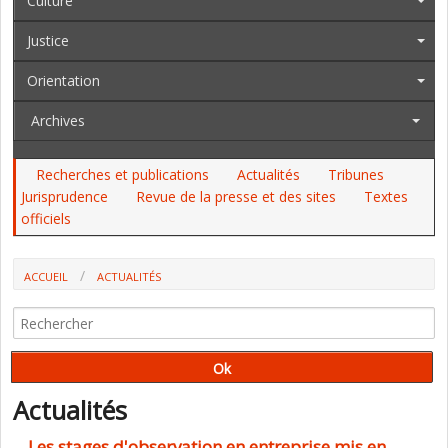
Culture
Justice
Orientation
Archives
Recherches et publications
Actualités
Tribunes
Jurisprudence
Revue de la presse et des sites
Textes
officiels
ACCUEIL
ACTUALITÉS
Actualités
Les stages d'observation en entreprise mis en