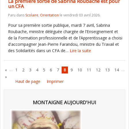
La première sortie de Sabrina Roubache est pour
un CFA
Paru dans
Scolaire
,
Orientation
le vendredi 03 avril 2026.
Pour sa première sortie publique, mardi 7 avril, Sabrina
Roubache, ministre déléguée chargée de l’Enseignement et
de la Formation professionnelle et de l’Apprentissage a choisi
d'accompagner Jean-Pierre Farandou, ministre du Travail et
des Solidarités dans un CFA de…
Lire la suite
…
…
«
1
2
3
4
5
6
7
8
9
10
11
12
13
14
»
Haut de page
Imprimer
MONTAIGNE AUJOURD'HUI