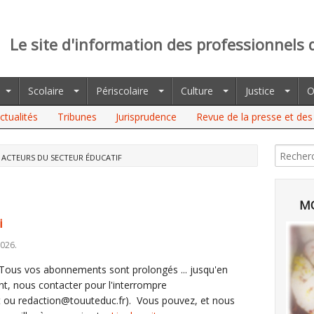
Le site d'information des professionnels 
Scolaire
Périscolaire
Culture
Justice
O
ctualités
Tribunes
Jurisprudence
Revue de la presse et des 
 ACTEURS DU SECTEUR ÉDUCATIF
MO
i
026.
. Tous vos abonnements sont prolongés ... jusqu'en
, nous contacter pour l'interrompre
ct ou redaction@touuteduc.fr). Vous pouvez, et nous