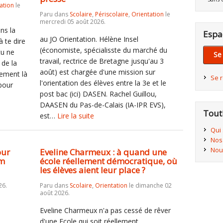
ation
le
Paru dans
Scolaire
,
Périscolaire
,
Orientation
le
mercredi 05 août 2026.
ns la
Espa
au JO Orientation. Hélène Insel
à te dire
(économiste, spécialisste du marché du
tu ne
Se
travail, rectrice de Bretagne jusqu'au 3
 de la
août) est chargée d'une mission sur
lement là
Se 
l'orientation des élèves entre la 3e et le
 pour
post bac (ici) DASEN. Rachel Guillou,
DAASEN du Pas-de-Calais (IA-IPR EVS),
Tout
est…
Lire la suite
Qui
Nos
Nou
our
Eveline Charmeux : à quand une
am
école réellement démocratique, où
les élèves aient leur place ?
26.
Paru dans
Scolaire
,
Orientation
le dimanche 02
août 2026.
Eveline Charmeux n'a pas cessé de rêver
d'une Ecole qui soit réellement