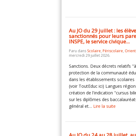
Au JO du 29 juillet : les élèv
sanctionnés pour leurs paren
INSPE, le service civique...
Paru dans
Scolaire
,
Périscolaire
,
Orient
mercredi 29 juillet 2026.
Sanctions. Deux décrets relatifs "à
protection de la communauté édu
dans les établissements scolaires (i
(voir ToutEduc ici) Langues région
création de l'indication "cursus bil
sur les diplômes des baccalauréat
général et…
Lire la suite
Au JO du 24 au 28 juillet, a