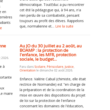
ne
démocratique. ToutEduc a pu rencontrer
s
cet été la pédagogue qui, à 94 ans, n'a
e en
rien perdu de sa combativité, pensant
ernières
toujours au profit des élèves. Rappelons
udiants
que, normalienne et…
Lire la suite
te
nne
Au JO du 30 juillet au 2 août, au
BOAMP : la protection de
l'enfance, les MFR, protection
 2026.
sociale, le budget...
e à
Paru dans
Scolaire
,
Périscolaire
,
Justice
,
Orientation
le dimanche 02 août 2026.
portante
Enfance. Valérie Cabuil (chimiste, elle était
rectrice de Normandie) est "en charge de
oux
la préparation et de la coordination de la
Le maire
mise en œuvre des dispositions du projet
de loi sur la protection de l'enfance
concernant les domaines de l'éducation,