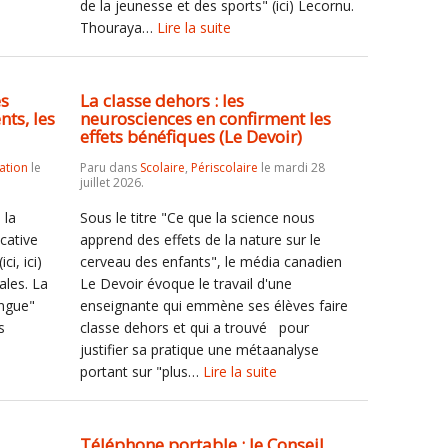
de la jeunesse et des sports" (ici) Lecornu.
Thouraya…
Lire la suite
es
La classe dehors : les
ts, les
neurosciences en confirment les
effets bénéfiques (Le Devoir)
ation
le
Paru dans
Scolaire
,
Périscolaire
le mardi 28
juillet 2026.
 la
Sous le titre "Ce que la science nous
cative
apprend des effets de la nature sur le
ci, ici)
cerveau des enfants", le média canadien
ales. La
Le Devoir évoque le travail d'une
ingue"
enseignante qui emmène ses élèves faire
s
classe dehors et qui a trouvé pour
justifier sa pratique une métaanalyse
portant sur "plus…
Lire la suite
u
Téléphone portable : le Conseil