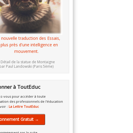
 nouvelle traduction des Essais,
 plus près d'une intelligence en
mouvement.
 Détail de la statue de Montaigne
par Paul Landowski (Paris 5ème)
onner à ToutEduc
z-vous pour accéder à toute
mation des professionnels de l'éducation
voir :
La Lettre ToutEduc
onnement Gratuit →
engagement par la suite.