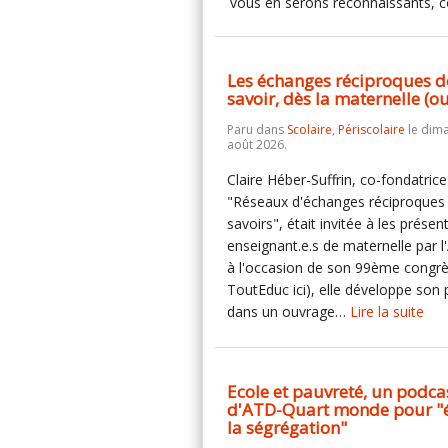
vous en serons reconnaissants, c
Les échanges réciproques d
savoir, dès la maternelle (o
Paru dans
Scolaire
,
Périscolaire
le dim
août 2026.
Claire Héber-Suffrin, co-fondatric
"Réseaux d'échanges réciproques
savoirs", était invitée à les présen
enseignant.e.s de maternelle par
à l'occasion de son 99ème congrès
ToutEduc ici), elle développe son
dans un ouvrage…
Lire la suite
Ecole et pauvreté, un podca
d'ATD-Quart monde pour "é
la ségrégation"